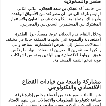
مصر والسعودية
من جانبه، أكد
عجلان بن سعد العجلان
، النائب الثاني
لرئيس
غرفة الرياض
، أن
مصر تُعد من الأسواق الواعدة
،
وأن هناك اهتمامًا متزايدًا
ببحث فرص التعاون والاستثمار
المشترك
بين المستثمرين السعوديين والمصريين.
وخلال اللقاء، قدم
العجلان
عرضًا مفصلًا حول
الطفرة
الاقتصادية والتنموية
التي تشهدها المملكة حاليًا في مختلف
المجالات، مشيرًا إلى
الفرص الاستثمارية المتاحة
والتي
يمكن للمستثمرين المصريين الاستفادة منها، بما يعكس
عمق الروابط الاقتصادية بين البلدين
ويؤسس لشراكات
قوية تدعم التنمية المستدامة.
مشاركة واسعة من قيادات القطاع
الاقتصادي والتكنولوجي
شهد اللقاء حضور
عدد من أعضاء مجلس إدارة غرفة
صناعة تكنولوجيا المعلومات والاتصالات
، من بينهم
الأستاذ
أحمد السبكي، الدكتور حسن صادق، والمهندس أمجد