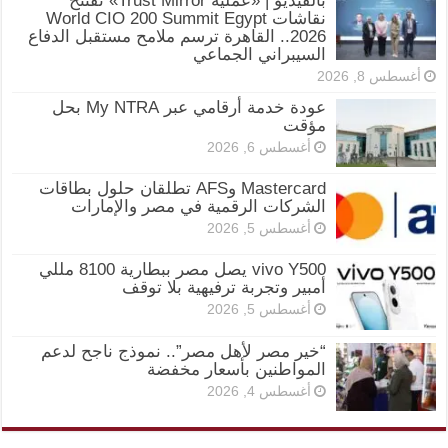
بالفيديو | «عملية Trust Mirror» تفتتح
نقاشات World CIO 200 Summit Egypt
2026.. القاهرة ترسم ملامح مستقبل الدفاع
السيبراني الجماعي
أغسطس 8, 2026
عودة خدمة أرقامي عبر My NTRA بحل
مؤقت
أغسطس 6, 2026
Mastercard وAFS تطلقان حلول بطاقات
الشركات الرقمية في مصر والإمارات
أغسطس 5, 2026
vivo Y500 يصل مصر ببطارية 8100 مللي
أمبير وتجربة ترفيهية بلا توقف
أغسطس 5, 2026
“خير مصر لأهل مصر”.. نموذج ناجح لدعم
المواطنين بأسعار مخفضة
أغسطس 4, 2026