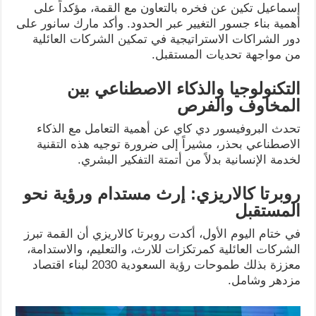
إسماعيل تكين عن فخره بالتعاون مع القمة، مؤكداً على
أهمية بناء جسور التغيير عبر الحدود. وأكد مارك سانور على
دور الشراكات الاستراتيجية في تمكين الشركات العائلية
من مواجهة تحديات المستقبل.
التكنولوجيا والذكاء الاصطناعي بين
المخاوف والفرص
تحدث البروفيسور دي كاي عن أهمية التعامل مع الذكاء
الاصطناعي بحذر، مشيراً إلى ضرورة توجيه هذه التقنية
لخدمة الإنسانية بدلاً من أتمتة التفكير البشري.
روبرتا كالاريزي: إرث مستدام ورؤية نحو
المستقبل
في ختام اليوم الأول، أكدت روبرتا كالاريزي أن القمة تبرز
الشركات العائلية كمرتكزات للارث، والتعليم، والاستدامة،
معززة بذلك طموحات رؤية السعودية 2030 لبناء اقتصاد
مزدهر وشامل.