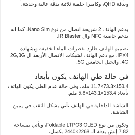
وبدقة QHD، وكاميرا خلفية ثلاثية بدقة عالية وحديثة.
يدعم الهاتف 2 شريحة اتصال من نوع Nano Sim، كما انه
يدعم خاصية NFC وال IR Blaster.
تصميم الهاتف طارد لقطرات الماء الخفيفة وبشهادة
IPX4، مع دعم الهاتف لشبكات الاتصال الأربعة ال 2G,3G
,4G والجيل الخامس 5G.
في حالة طي الهاتف يكون بأبعاد
153.4×73.3×11.7 ملم، وفي حالة عدم الطي يكون الهاتف
بأبعاد 153.4×143.1×5.8 ملم.
الشاشة الداخلية في الهاتف تأتي بشكل الثقب في يمين
الشاشة،
وتكون من نوع Foldable LTPO3 OLED، ويأتي بمساحة
7.82 إنش بدقة الـ 2268×2440 بكسل،