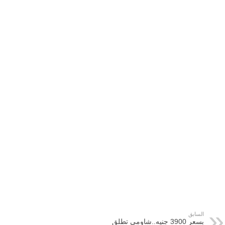
السابق
بسعر 3900 جنيه..شاومي تطلق