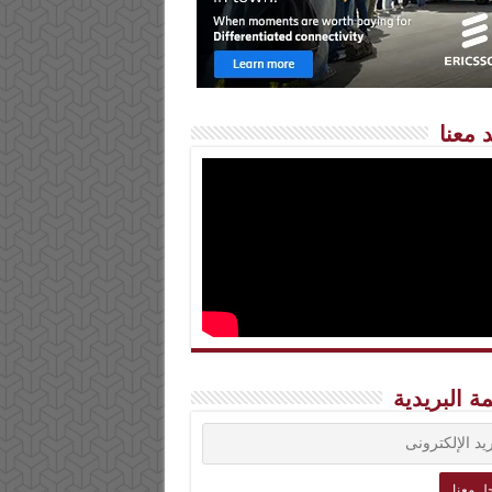
 معنا
مة البريدية