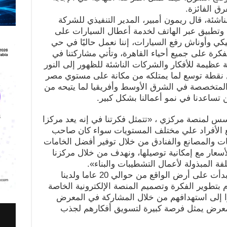
رق الفائزة.
شئة، قال ريمون أمبير، المدير التنفيذي للشركة
ة وتطبيق عبر الهاتف لخدمة أعطال السيارات على
ي وأوناش رفع السيارات، إننا نعمل حاليًا في حي
لفكرة على جميع أحياء القاهرة، وتأتي مشاركتنا في
صة عظيمة للأفكار والشركات الناشئة للظهور إلى النور
ى أن معرض Cairo ict، يمثل نقطة توسع لما يمتلكه من مكانة على مستوي مصر
المتخصصة في الشرق الأوسط وأفريقيا لما يتيحه من
 تساعدنا في نمو أعمالنا بشكل كبير.
سس لمنصة مركزي ، «تتمثل فكرتنا في إنه يعد مركزا
يع الأفراد علي مختلف المستويات سواء كان صاحب
ت والمصانع والفنادق من خلال توفير أفضل الخامات
الأسعار مع إمكانية توصيلها، ونهدف من خلال مركزنا
لفة المبذولة لأعمال التشطيبات والبناء».
أضاف عبدالرحمن أن «مركزي فكرة بدأت على أرض الواقع من حوالي 20 عاما ولدينا
م بتطوير الفكرة وتصميم المنصة الإلكترونية الخاصة
ًا إلى استهدافهم من خلال المشاركة في المعرض
معرض يمثل فرصة كبيرة لتسويق أفكارهم لجذب