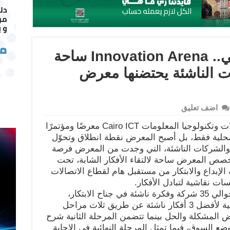
للعام الرابع على التوالي.. Innovation Arena ساحة
كات الناشئة يحتضنها معرض
اضف تعليق
لم يعد معرض القاهرة الدولي للاتصالات وتكنولوجيا المعلومات Cairo ICT معرضًا ومؤتمرًا
المحلية فقط، بل أصبح المعرض نقطة انطلاق وتحوّل
ية والشركات الناشئة، التي وجدت من المعرض فرصة
خصص المعرض ساحة لالتقاء الأفكار الشابة، تحت
Innova »، بما يمثله الإبداع والابتكار من مستقبل هام لقطاع الاتصالات
 نقاشية لتبادل الأفكار.
ويشارك في ساحة الإبداع هذا العام حوالي 35 شركة وفكرة ناشئة في جناح الابتكار،
تتنافس في مسابقة للإبداع بجوائز مالية لأفضل 3 أفكار ناشئة عن طريق ثلاث مراحل
 المشكلة والحل بينما تتضمن المرحلة الثانية شرح
ع السوق، فيما تمثل المرحلة النهائية في الإجابة