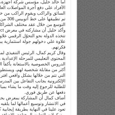
أما خالد خليل، مؤسس شركة أجهزة، ق
الأفراد على دفع أجرة المواصلات الع
السائق والراكب ويقوم الراكب من خلال
تم تطب
التوسع من خلال عقد مختلف الشراكا
تتخذه الدولة نحو التحوّل الرقمي علا
علاوة علي دخولهم جولة استثمارية يب
فكرتهم.
وقال كريم كمال، الرئيس التنفيذي لمن
المحتوى التعليمي للمرحلة الإعدادية وا
الدروس الخصوصية بالاستعانة بأكفأ ال
أكثر من مقابلة شخصية لهم، ويستطي
التي تتم من خلالها بشكل واقعي افت
الإلكترونية بجانب التفاعل بين المدر
دفعها عن طريق فوري.
في الانتشار وتوسيع أعمالها لما يلقي
تعود علينا في النهاية بطريقة إيجابي
برتوكولات التعاون المختلفة بالإضافة