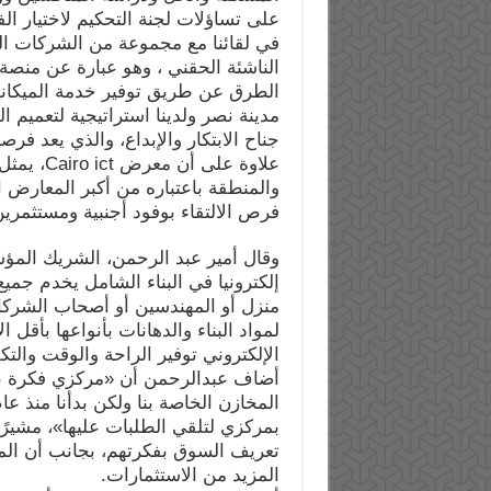
على تساؤلات لجنة التحكيم لاختيار الف
في لقائنا مع مجموعة من الشركات النا
الناشئة الحقني ، وهو عبارة عن منص
الطرق عن طريق توفير خدمة الميكانيك
مدينة نصر ولدينا استراتيجية لتعميم ا
جناح الابتكار والإبداع، والذي يعد فر
علاوة عل
والمنطقة باعتباره من أكبر المعارض 
فرص الالتقاء بوفود أجنبية ومستثمرين
وقال أمير عبد الرحمن، الشريك المؤ
إلكترونيا في البناء الشامل يخدم جم
منزل أو المهندسين أو أصحاب الشركا
لمواد البناء والدهانات بأنواعها بأقل 
الإلكتروني توفير الراحة والوقت والتك
المخازن الخاصة بنا ولكن بدأنا منذ عا
بمركزي لتلقي الطلبات عليها»، مشير
تعريف السوق بفكرتهم، بجانب أن ال
المزيد من الاستثمارات.