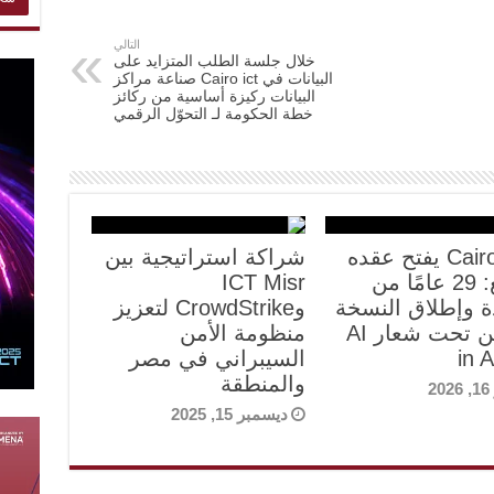
التالي
خلال جلسة الطلب المتزايد على
البيانات في Cairo ict صناعة مراكز
البيانات ركيزة أساسية من ركائز
خطة الحكومة لـ التحوّل الرقمي
Cairo ICT يفتح عقده
شراكة استراتيجية بين
الرابع: 29 عامًا من
ICT Misr
دة وإطلاق النسخة
وCrowdStrike لتعزيز
الثلاثين تحت شعار AI
منظومة الأمن
in A
السيبراني في مصر
والمنطقة
20
ديسمبر 15, 2025