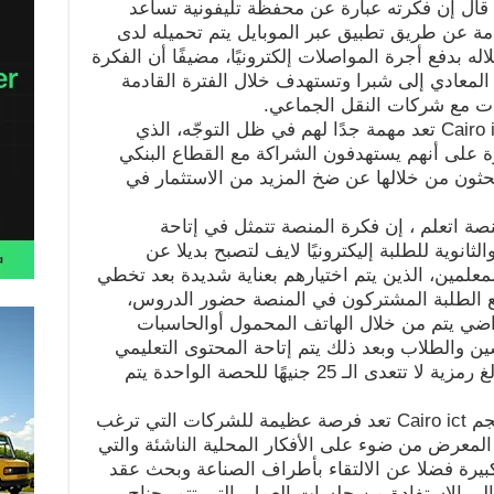
ال إن فكرته عبارة عن محفظة تليفونية تساعد
امة عن طريق تطبيق عبر الموبايل يتم تحميله لدى
ه بدفع أجرة المواصلات إلكترونيًا، مضيفًا أن الفكرة
يقها على خط أتوبيس 306 من المعادي إلى شبرا وتستهدف خلال الفترة القادمة
ت مع شركات النقل الجماعي.
وأكد خليل أن مشاركته في معرض Cairo ict تعد مهمة جدًا لهم في ظل التوجّه، الذي
وة على أنهم يستهدفون الشراكة مع القطاع البنكي
حثون من خلالها عن ضخ المزيد من الاستثمار في
صة اتعلم ، إن فكرة المنصة تتمثل في إتاحة
لثانوية للطلبة إليكترونيًا لايف لتصبح بديلا عن
معلمين، الذين يتم اختيارهم بعناية شديدة بعد تخطي
ع الطلبة المشتركون في المنصة حضور الدروس،
راضي يتم من خلال الهاتف المحمول أوالحاسبات
سين والطلاب وبعد ذلك يتم إتاحة المحتوى التعليمي
للطلبة للرجوع إليه وقت ما يشاء بمبالغ رمزية لا تتعدى الـ 25 جنيهًا للحصة الواحدة يتم
أضاف كمال أن المشاركة بمعرض بحجم Cairo ict تعد فرصة عظيمة للشركات التي ترغب
ه المعرض من ضوء على الأفكار المحلية الناشئة والتي
ة كبيرة فضلا عن الالتقاء بأطراف الصناعة وبحث عقد
 إلى الاستفادة من جلسات العمل، التي تتم بجناح