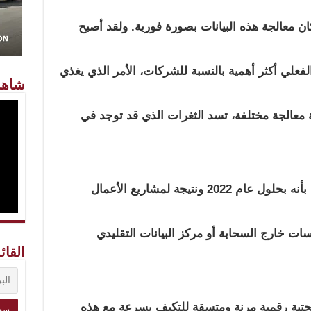
ان معالجة هذه البيانات بصورة فورية. ولقد أصبح
لفعلي أكثر أهمية بالنسبة للشركات، الأمر الذي يغذي
شاهد
معالجة مختلفة، تسد الثغرات الذي قد توجد في
هذا وتتوقع مؤسسة “جارتنر للأبحاث” بأنه بحلول عام 2022 ونتيجة لمشاريع الأعمال
نات المؤسسات خارج السحابة أو مركز البيانات التقليدي
القائ
تحتية رقمية مرنة ومتسقة للتكيف بسرعة مع هذه