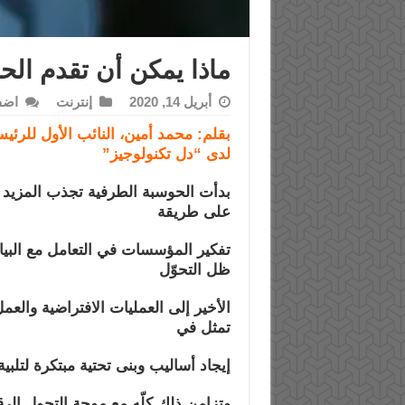
ماذا يمكن أن تقدم الح
أبريل 14, 2020
إنترنت
اضف
بقلم: محمد أمين، النائب الأول للرئي
لدى “دل تكنولوجيز”
بدأت الحوسبة الطرفية تجذب المزيد من
على طريقة
تفكير المؤسسات في التعامل مع البيان
ظل التحوّل
الأخير إلى العمليات الافتراضية وال
تمثل في
إيجاد أساليب وبنى تحتية مبتكرة لتلبية
وتزامن ذلك كلّه مع موجة التحول الر