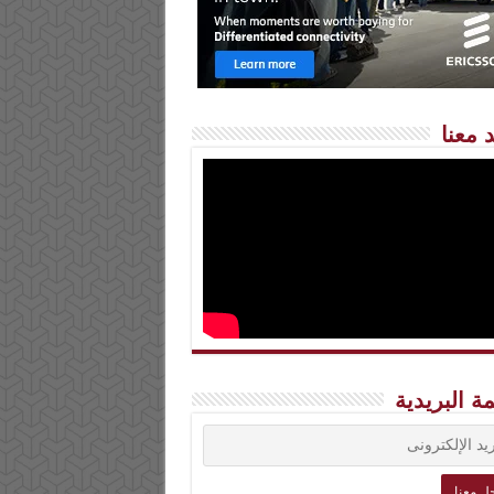
 معنا
مة البريدية