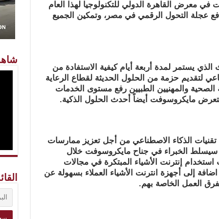
في معرض القاھرة الدولي للتكنولوجیا لھذا العام
فع عجلة التحول الرقمي في مصر، وتمكین الجمیع
شاهد
ذي یستمر لمدة أربعة أیام كیفیة الاستفادة من
عي لتقدیم حزمة من الحلول الحدیثة لقطاع الرعایة
الصحیة والمھنیین
الطبیین رفع مستوى الخدمات
تعرض مایكروسوفت أیضاً أحدث الحلول
الذكیة.
م تقنیات الذكاء الاصطناعي من أجل تعزیز ممارسات
 سیسلط الخبراء في جناح مایكروسوفت خلال
ت استخدام
إنترنت الأشیاء المبتكرة في مجالات
اضافة إلى أجھزة انترنت الأشیاء
العملاء بسھولة عن
القائ
رق العمل الخاصة بھم.