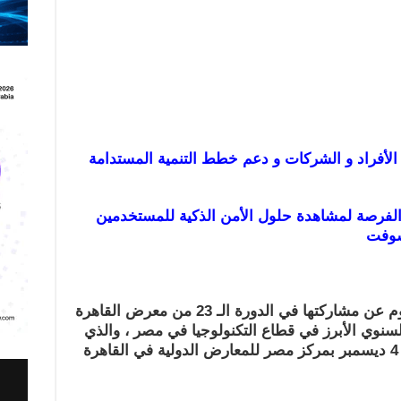
الأفراد و الشركات و دعم خطط التنمیة المستدامة
 الفرصة لمشاھدة حلول الأمن الذكیة للمستخدمین
سوفت
مشاركتھا في الدورة الـ 23 من
معرض القاھرة
 ICT Cairo ، الحدث السنوي الأبرز في قطاع التكنولوجیا في مصر ، والذي
المقرر أن ینطلق من تاریخ 1 إلى 4 دیسمبر بمركز مصر للمعارض الدولیة في القاھرة