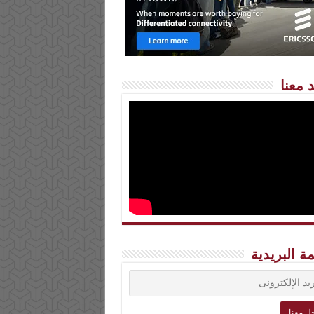
 معنا
مة البريدية