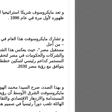
و تعد مایكروسوف شریكا استراتیجیا ل
ظھوره لأول مرة في عام
1996 .
و تشارك مایكروسوفت ھذا العام في ا
– من أجل
مستقبل مصر”، حیث یعكس ھذا الشعار 
والشركات والحكومات في
مصر لتحقیق
المستمر كداعم رئیسي لتمكین خطط 
یتوافق مع رؤیة مصر 2030.
و بھذا الصدد، صرح السید/ محمد الھو
مایكروسوفت الشرق الأوسط
المستدامة والازدھار الاقتصادي والثق
الھائلة تلعب دوراً رئیسیاً في صمیم 