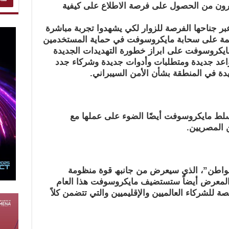
ائرون من الحصول على فرصة الاطلاع على كیفیة
ر جناحھا الفرصة للزوار لكي یشھدوا تجربة مباشرة
قائمة على سحابة مایكروسوفت في حمایة المستخدمین
ایكروسوفت على ابراز خطورة التھدیدات الجدیدة
قواعد جدیدة ومتطلبات
وأدوات جدیدة وشركاء جدد
ة في المنطقة بشأن الأمن السیبراني.
تسلط مایكروسوفت أیضًا الضوء على عملھا مع
 المصریین.
مواطن”، الذي سیعرض من جانبھ قوة منظومة
معرض أیضاً ستستضیف مایكروسوفت ھذا العام
صة للشركاء
العالمیین والإقلیمیین والتي تتضمن كلاً