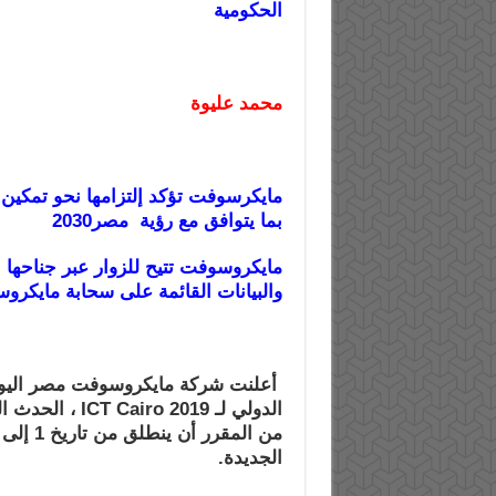
الحكومية
محمد عليوة
مایكرسوفت تؤكد إلتزامھا نحو تمكین 
بما یتوافق مع رؤیة
مصر2030
مایكروسوفت تتیح للزوار عبر جناحھا
والبیانات القائمة على
سحابة مایكرو
أعلنت شركة مایكروسوفت مصر الیوم عن 
الدولي لـ 2019
من
الجدیدة.