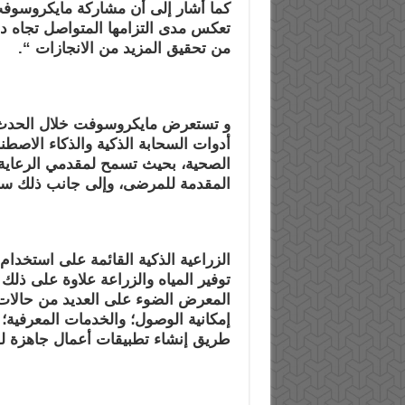
كما أشار إلى أن مشاركة مایكروسوفت 
تعكس مدى التزامھا
المتواصل تجاه د
من تحقیق المزید من الانجازات “.
و تستعرض مایكروسوفت خلال الحدث ال
أدوات السحابة الذكیة والذكاء
الاصطنا
الصحیة، بحیث تسمح لمقدمي الرعایة 
المقدمة للمرضى، وإلى جانب ذلك س
الزراعیة الذكیة القائمة على استخدا
توفیر المیاه والزراعة
علاوة على ذلك
المعرض الضوء على العدید من حالا
إمكانیة الوصول؛ والخدمات المعرفیة؛ 
طریق إنشاء تطبیقات أعمال جاھزة لف