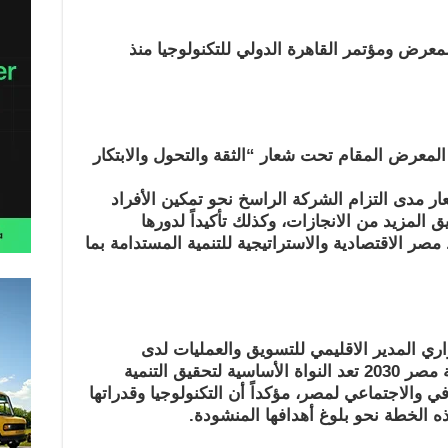
معرض ومؤتمر القاھرة الدولي للتكنولوجیا منذ
لمعرض المقام تحت شعار “الثقة والتحول والابتكار
مدى التزام الشركة الراسخ نحو تمكین الأفراد
 المزید من الانجازات، وكذلك تأكیداً لدورھا
مصر الاقتصادیة
والاستراتیجیة للتنمیة المستدامة بما
اري المدیر الاقلیمي للتسویق والعملیات لدى
أن رؤیة مصر 2030 تعد النواة الأساسیة لتحقیق التنمیة
افي والاجتماعي
لمصر، مؤكداً أن التكنولوجیا وقدراتھا
ھذه الخطة نحو بلوغ أھدافھا المنشودة.