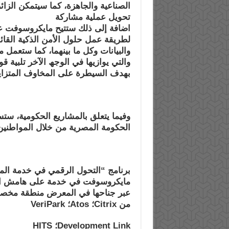
الصناعیة والجاھزة، كما سیتمكن الز
تحویل عملیة مشاركة
اضافة إلى ذلك ستتیح مایكروسوفت عب
لطریقة عمل حلول
الأمن الذكیة ال
والبیانات وكل ما بینھما، كما ستعمل
م
والتي یوازیھا في الوجھ الآخر تلبیة 
بھدف السیطرة على المخاوف المتزاید
وفیما یتعلق بالمشاریع الحكومیة، س
الحكومة المصریة من خلال
المواطنین
برنامج “التحول الرقمي في خدمة ال
مایكروسوفت في خدمة
على ھامش ال
عبر جناحھا في المعرض منطقة مخص
من Citrix؛ Atos؛ VeriPark
Development Link؛ HITS