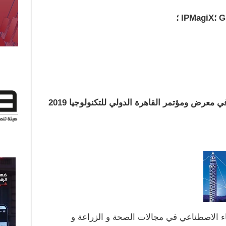
یتواجد جناح مایكروسوفت المشارك في معرض ومؤتمر القاھرة الدولي للتكنولوجیا 2019