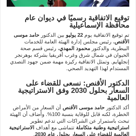
توقيع الاتفاقية رسميًا في ديوان عام
محافظة الإسماعيلية
تم توقيع الاتفاقية يوم
22
يوليو
بين الدكتور
حامد موسى
الأقنص
، رئيس مجلس إدارة الهيئة العامة للخدمات
البيطرية، والدكتور
محمود المهدي
، رئيس قسم صحة
الحيوان في شمال شرق وغرب أفريقيا بشركة بوهرنجر
إنجلهايم. وتمثل الاتفاقية ركيزة مهمة ضمن جهود التصدي
المستدام لهذا التهديد الصحي.
الدكتور الأقنص: نسعى للقضاء على
السعار بحلول 2030 وفق الاستراتيجية
العالمية
أكد الدكتور
حامد موسى الأقنص
أن السعار من الأمراض
الخطرة، لكنه قابل للوقاية بنسبة 100%. وأضاف أن الهيئة
تبحث باستمرار عن الشراكات التي تدعم تطوير
استراتيجية وطنية متكاملة
تتماشى مع أهداف
الاستراتيجية
العالمية للقضاء على السعار بحلول عام 2030
.