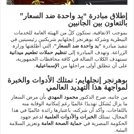
إطلاق مبادرة “يد واحدة ضد السعار”
بالتعاون بين الجانبين
بموجب الاتفاقية، ستكون كلٌ من الهيئة العامة للخدمات
البيطرية وشركة بوهرنجر إنجلهايم شريكتين رئيسيتين في
تنفيذ مبادرة
“
يد واحدة ضد السعار
“
، التي أطلقتها وزارة
الزراعة. وتهدف المبادرة إلى
تنظيم حملات تطعيم ميدانية
تستهدف الكلاب الضالة في كافة محافظات الجمهورية،
على أن تنطلق أولى مراحلها من
الإسماعيلية
.
بوهرنجر إنجلهايم: نمتلك الأدوات والخبرة
لمواجهة هذا التهديد العالمي
من جانبه، صرح الدكتور
محمود المهدي
بأن مرض السعار
ما يزال يُشكل تهديدًا عالميًا رغم إمكانية الوقاية منه
باللقاحات. وأكد أن شركته، باعتبارها رائدة عالميًا في هذا
المجال، تمتلك
الخبرات والأدوات العلمية
لدعم جهود
الحكومة المصرية في
حماية الصحة العامة
وتعزيز السلامة
البيئية.