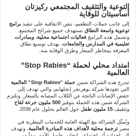
التوعية والتثقيف المجتمعي ركيزتان
أساسيتان للوقاية
إلى جانب حملات التطعيم، تنص الاتفاقية على تنفيذ
برامج
توعوية واسعة النطاق
تستهدف جميع شرائح المجتمع.
وتشمل هذه البرامج
فعاليات اجتماعية محلية، ومبادرات
تعليمية في المدارس والجامعات
، بهدف توسيع نطاق
المعرفة بمخاطر السعار وطرق الوقاية منه.
امتداد محلي لحملة
“Stop Rabies”
العالمية
تندرج هذه الشراكة ضمن
حملة
“Stop Rabies”
العالمية
التي تقودها شركة بوهرنجر إنجلهايم، والتي تهدف إلى
خفض الإصابات الناتجة عن الكلاب المصابة بالسعار. وتلتزم
الشركة ضمن هذه الحملة بتوفير
500
مليون جرعة لقاح
وتثقيف
15
مليون طفل
حول العالم بحلول عام 2038.
وتُمثّل الشراكة مع الهيئة العامة للخدمات البيطرية في
مصر
ترجمة محلية لأهداف هذه المبادرة العالمية
، وتهدف
إلى إحداث أثر اجتماعي إيجابي طويل الأمد، يبدأ من