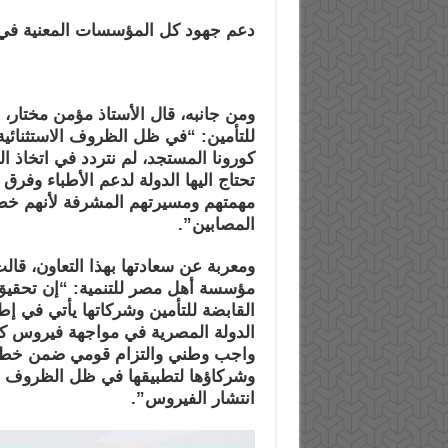
دعم جهود كل المؤسسات المعنية في تو
ومن جانبه، قال الأستاذ مؤمن مختار
للتأمين: “في ظل الظروف الاستثنائية 
كورونا المستجد، لم نتردد في اتخاذ ا
تحتاج اليها الدولة لدعم الأطباء وف
مهمتهم ومسيرتهم المشرفة لأنهم خط
المصابين”.
ومعربة عن سعادتها بهذا التعاون، قا
مؤسسة أهل مصر للتنمية: “إن تحقيق
القابضة للتأمين وشركاتها يأتي في إ
الدولة المصرية في مواجهة فيروس كو
واجب وطني والتزام قومي ضمن خطة 
وشركاؤها لتطبيقها في ظل الظروف الا
انتشار الفيروس”.