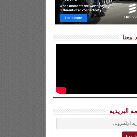
 معنا
مة البريدية