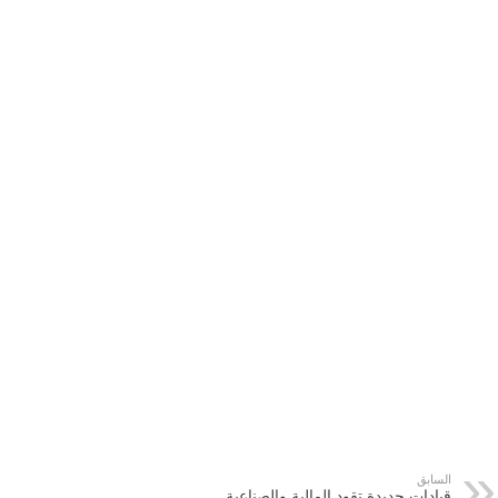
السابق
قيادات جديدة تقود المالية والصناعية