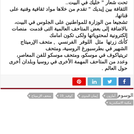
تحت شعار ” خليك في البيت..
الثقافة بين إيديك ” تقدم من خلاها مواد ثقافية وفنية على
قناتها،
تشجيعا من الوزارة للمواطنين على الجلوس في البيت،
بالاضافة إلى بعض المتاحف العالمية التى قدمت منصات
إلكترونية لمحتوياتها ولكى تكون امامك
كأنك زرتها مثل اللوفر الفرنسي , متحف الإرميتاج
الشهير في بطرسبورغ الروسية، ومتحف
تريتياكوف في موسكو، ومتحف موسكو للفن المعاصر،
وعدد من المتاحف المهمة الأخرى في روسيا وبلدان أخرى
حول العالم .
الوسوم
أمازون
إيمان البدوى
كوفيد_19
متحف الإرميتاج
مكتبة الاسكندرية