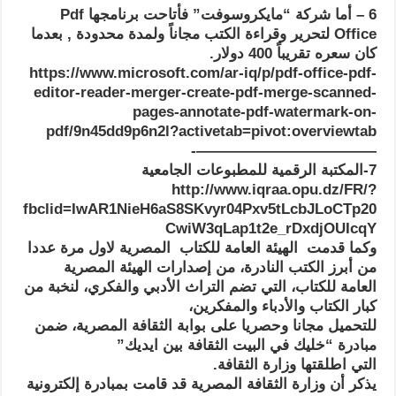
6 – أما شركة “مايكروسوفت” فأتاحت برنامجها Pdf
Office لتحرير وقراءة الكتب مجاناً ولمدة محدودة , بعدما
كان سعره تقريباً 400 دولار.
https://www.microsoft.com/ar-iq/p/pdf-office-pdf-
editor-reader-merger-create-pdf-merge-scanned-
pages-annotate-pdf-watermark-on-
pdf/9n45dd9p6n2l?activetab=pivot:overviewtab
————————————-
7-المكتبة الرقمية للمطبوعات الجامعية
http://www.iqraa.opu.dz/FR/?
fbclid=IwAR1NieH6aS8SKvyr04Pxv5tLcbJLoCTp20
CwiW3qLap1t2e_rDxdjOUIcqY
وكما قدمت الهيئة العامة للكتاب المصرية لاول مرة عددا
من أبرز الكتب النادرة، من إصدارات الهيئة المصرية
العامة للكتاب، التي تضم التراث الأدبي والفكري، لنخبة من
كبار الكتاب والأدباء والمفكرين،
للتحميل مجانا وحصريا على بوابة الثقافة المصرية، ضمن
مبادرة “خليك في البيت الثقافة بين ايديك”
التي اطلقتها وزارة الثقافة.
يذكر أن وزارة الثقافة المصرية قد قامت بمبادرة إلكترونية