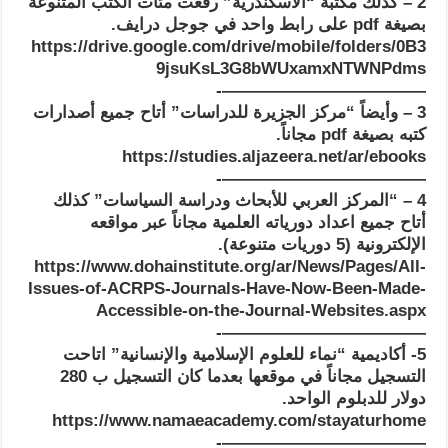
2 – كذلك مكتبة “الأسكندرية” رفعت مئات الكتب المتنوعة
بصيغة pdf على رابط واحد في جوجل درايف.
https://drive.google.com/drive/mobile/folders/0B3
9jsuKsL3G8bWUxamxNTWNPdms
————————————-
3 – وأيضاً “مركز الجزيرة للدراسات” أتاح جميع أصدارات
كتبه بصيغة pdf مجاناً.
https://studies.aljazeera.net/ar/ebooks
————————————-
4 – “المركز العربي للأبحاث ودراسة السياسات” كذلك
أتاح جميع اعداد دورياته العلمية مجاناً عبر مواقعه
الإلكترونية (5 دوريات متنوعة).
https://www.dohainstitute.org/ar/News/Pages/All-
Issues-of-ACRPS-Journals-Have-Now-Been-Made-
Accessible-on-the-Journal-Websites.aspx
————————————-
5- أكاديمية “نماء للعلوم الإسلامية والإنسانية” اتاحت
التسجيل مجاناً في موقعها بعدما كان التسجيل ب 280
دولار للدبلوم الواحد.
https://www.namaeacademy.com/stayaturhome
————————————-