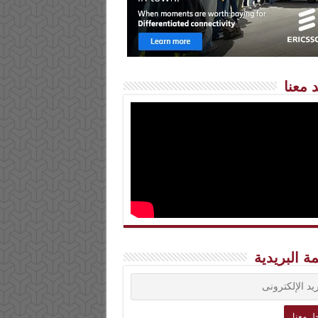
 معنا
مة البريدية