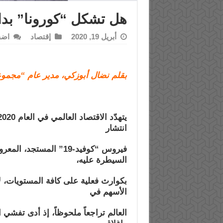
هل تشكل “كورونا” بداي
أبريل 19, 2020
إقتصاد
اضف
بقلم نضال أبوزكي، مدير عام “مجموع
يتهدّد الاقتصاد العالمي في العام
2020
انتشار
فيروس “كوفيد-
19
” المستجد، المعرو
السيطرة عليه،
بكوارث فعلية على كافة المستويات، ل
الأسهم في
العالم تراجعاً ملحوظاً، إذ أدى تفشي ا