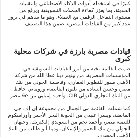
كبيرًا في استخدام أدوات الذكاء الاصطناعي والتقنيات
الحديثة، بما يعزز كفاءة الحملات التسويقية ويرفع من
مستوى التفاعل الرقمي مع العملاء، وهو ما ساهم في بروز
عدد كبير من القيادات المصرية ضمن هذا التصنيف.
قيادات مصرية بارزة في شركات محلية
كبرى
ضمت القائمة نخبة من أبرز القيادات التسويقية في
المؤسسات المصرية، من بينهم دينا عطا الله من شركة
الأهلي صبور للتطوير العقاري، وفاطمة الجولي من بنك
مصر، وحسن السادة من بلتون القابضة، وروماني حافظ
من البنك التجاري الدولي CIB، وأحمد إمبابي من e& مصر.
كما شملت القائمة مي الجمال من مجموعة إي إف جي
القابضة، ويسرا عبيدي من الجونة البحر الأحمر وأوراسكوم
للتنمية مصر، وأحمد نجم من السويدي إليكتريك، وجيهان
الجولي من بنك التعمير والإسكان، ودينا أبو طالب من البنك
الأهلي المصري.