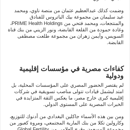
وضمت كذلك عبدالعظيم عثمان من منصة ناوي، ومحمد
عيد سليمان من مجموعة بيك الباتروس للفنادق
والمنتجعات، ومحمد فتحي من PRIME Health Holdings،
وغادة حمودة من القلعة القابضة، ونور الزيني من بنك قناة
السويس، وأيمن زهران من مجموعة طلعت مصطفى
القابضة.
كفاءات مصرية في مؤسسات إقليمية
ودولية
لم يقتصر الحضور المصري على المؤسسات المحلية، بل
امتد ليشمل قيادات تتولى مناصب تسويقية في شركات
إقليمية كبرى خارج مصر، ما يعكس الثقة المتزايدة في
الخبرات المصرية على المستوى الدولي.
ومن بين هذه الأسماء جاكلين البغدادي من أدنوك للتوزيع،
وكارولين تكلا من بنك المارية المجتمعي، ومروة كعبور من
مجموعة المسعود، وفرح العلامي من Global Fertility