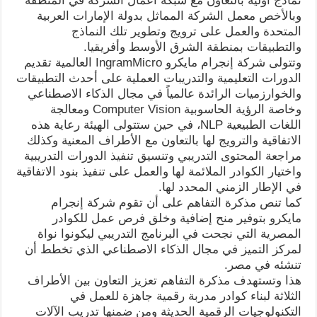
نماذج أولية بالتعاون مع شبكة أعمال الشركة في المنطقة
وبالأخص معمل الشركة المماثل بدولة الإمارات العربية
المتحدة والعمل على ترويج وتطوير تلك النماذج
والتطبيقات بمنطقة الشرق الأوسط وأفريقيا.
وتتولى شركة إنجرام مايكرو IngramMicro العالمية تقديم
الدورات التعليمية والتدريبات العملية على أحدث التطبيقات
والخوارزميات الرائدة عالمياً في مجال الذكاء الاصطناعي
وخاصة الرؤية الحاسوبية Computer Vision ومعالجة
اللغات الطبيعية NLP، في حين ستتولى الهيئة رعاية هذه
الاتفاقية والترويج لها بالتعاون مع الأطراف المعنية وكذلك
مراجعة المحتوى التدريبي وتنسيق تنفيذ الدورات التدريبية
واختيار الكوادر الملائمة لها والعمل على تنفيذ بنود الاتفاقية
في الإطار الزمني المحدد لها.
كما تنص مذكرة التفاهم على أن تقوم شركة إنجرام
مايكرو بتوفير منح إضافية وخلق فرص عمل للكوادر
المصرية التي نجحت في البرنامج التدريبي ليكونوا نواة
لمركز التميز في مجال الذكاء الاصطناعي الذي تخطط أن
تنشئه في مصر.
هذا وتستهدف مذكرة التفاهم تعزيز التعاون بين الأطراف
الثلاثة لبناء كوادر مدربة رقمية جاهزة للعمل في
التكنولوجيات الرقمية الحديثة ومن ضمنها تدريب الآلات