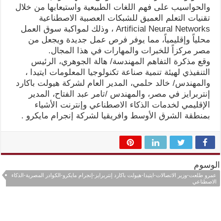
والحواسيب على فهم اللغات الطبيعية واستيعابها من خلال
تقنيات التعلم العميق للشبكات العصبية الاصطناعية
Artificial Neural Networks ، وذلك لمواكبة سوق العمل
محلياً وإقليمياً، مما يوفر فرص عمل جديدة ويجعل من
مصر مركزاً للخبرات والمهارات في هذا المجال.
وقع مذكرة التفاهم المهندسة/ هالة الجوهري، الرئيس
التنفيذي لهيئة تنمية صناعة تكنولوجيا المعلومات ايتيدا ،
والمهندس/ خالد حلمي، المدير العام لشركة هيولت باكارد
إنتربرايز في مصر، والمهندس /تامر عبد الفتاح، المدير
الإقليمي لخدمات الذكاء الاصطناعي وإنترنت الأشياء
بمنطقة الشرق الأوسط وافريقيا لشركة إنجرام مايكرو .
الوسوم
عمرو طلعت-وزير الاتصالات-ايتيدا-هيولت باكارد إنتربرايز-إنجرام مايكرو-الكوادر المصرية-الذكاء
الاصطناعي