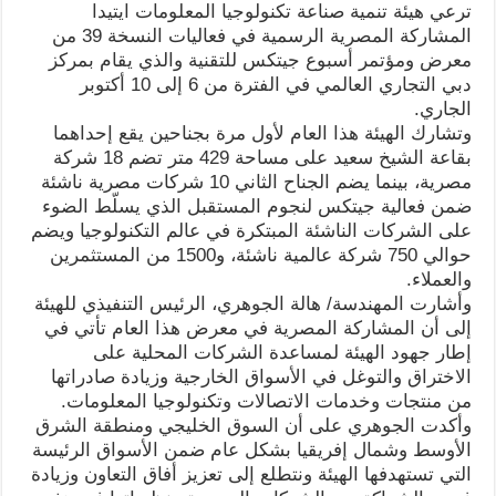
ترعي هيئة تنمية صناعة تكنولوجيا المعلومات ايتيدا
المشاركة المصرية الرسمية في فعاليات النسخة 39 من
معرض ومؤتمر أسبوع جيتكس للتقنية والذي يقام بمركز
دبي التجاري العالمي في الفترة من 6 إلى 10 أكتوبر
الجاري.
وتشارك الهيئة هذا العام لأول مرة بجناحين يقع إحداهما
بقاعة الشيخ سعيد على مساحة 429 متر تضم 18 شركة
مصرية، بينما يضم الجناح الثاني 10 شركات مصرية ناشئة
ضمن فعالية جيتكس لنجوم المستقبل الذي يسلّط الضوء
على الشركات الناشئة المبتكرة في عالم التكنولوجيا ويضم
حوالي 750 شركة عالمية ناشئة، و1500 من المستثمرين
والعملاء.
وأشارت المهندسة/ هالة الجوهري، الرئيس التنفيذي للهيئة
إلى أن المشاركة المصرية في معرض هذا العام تأتي في
إطار جهود الهيئة لمساعدة الشركات المحلية على
الاختراق والتوغل في الأسواق الخارجية وزيادة صادراتها
من منتجات وخدمات الاتصالات وتكنولوجيا المعلومات.
وأكدت الجوهري على أن السوق الخليجي ومنطقة الشرق
الأوسط وشمال إفريقيا بشكل عام ضمن الأسواق الرئيسة
التي تستهدفها الهيئة ونتطلع إلى تعزيز أفاق التعاون وزيادة