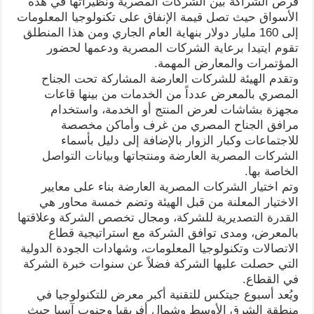
فرص الشراكة بين الشركات المصرية ونظيراتها في هذه
الأسواق حيث تصل قيمة الإنفاق على تكنولوجيا المعلومات
إلى 160 مليار دولار بنهاية العام الجاري ومن هذا المنطلق
تقوم ايتيدا برعاية الشركات المصرية ودعمها لحضور
المؤتمرات والمعارض المهمة.
وتقدم الهيئة للشركات العارضة المشاركة تحت الجناح
المصري بالمعرض عدداً من الخدمات من بينها قاعات
مجهزة بشاشات لعرض المنتج أو الخدمة، واستخدام
مرافق الجناح المصري من غرف وأماكن مخصصة
للاجتماعات وكبار الزوار بالإضافة إلى دليل بأسماء
الشركات المصرية العارضة ومنتجاتها وبيانات التواصل
الخاصة بها.
وتم اختيار الشركات المصرية العارضة بناء على معايير
الاختيار المعلنة من قبل الهيئة وتضم خمسة محاور هي
القدرة التصديرية للشركة، ومجال تخصص الشركة وعلاقتها
بالمعرض، ومدى توافق الشركة مع استراتيجية قطاع
الاتصالات وتكنولوجيا المعلومات، وشهادات الجودة الدولية
التي حصلت عليها الشركة فضلاً عن سنوات خبرة الشركة
في القطاع.
ويُعد أسبوع جيتكس للتقنية أكبر معرض للتكنولوجيا في
منطقة الشرق الأوسط وشمال أفريقيا وجنوب آسيا حيث