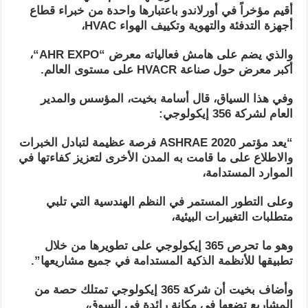
أقيم
مؤخراً
في أورلاندو
باعتبارها واحدة من خبراء قطاع
أجهزة التدفئة والتهوية وتكييف الهواء
HVAC
،
والذي يضم على هامش فعالياته معرض “
AHR EXPO
“،
أكبر معرض حول صناعة
HVACR
على مستوى العالم.
وفي هذا السياق، قال أسامة بخيت، المؤسس والمدير
العام لشركة 356
إيكولوجي
:
“يعد
مؤتمر
ASHRAE 2020
فرصة عظيمة لتبادل الخبرات
والاطلاع على ما قامت به المدن الأخرى لتعزيز كفاءتها في
الموارد المستدامة،
وعلى التطور المستمر في النظم الهندسية التي تلبي
متطلبات التغييرات البيئية،
وهو ما تحرص 365 إيكولوجي على تطويرها من خلال
تطبيقها للأنظمة الذكية المستدامة في جميع مشاريعها”.
وأضاف بخيت أن شركة 365 إيكولوجي تمتلك حصة من
المشاريع تضعها في مكانة رائدة في السوق،