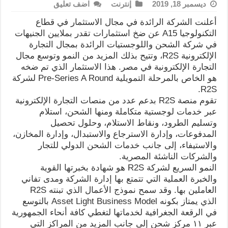
ديسمبر 18, 2019
إنترنت
اضف تعليق
أعلنت الشركة الرائدة في مجال الاستثمار في قطاع
التكنولوجيا A15 عن ضخ استثمارات تقدر بملايين الجنيهات
في شركة الشحن واللوجستيات الرائدة بمجال التجارة
الإلكترونية R2S، وتتيح بذلك المزيد من النمو وتوسع مجال
التجارة الإلكترونية في مصر. هذا الاستثمار الذي تم ضخه
هو الخاص بالمرحلة التمويلية Pre-Series A Round لشركة
R2S.
تقوم منصة R2S بدعم عدد من منصات التجارة الإلكترونية
عبر خدمات لوجستية متكاملة ومنها الشحن، استلام
وتسليم الطرود، ونقاط الاستلام، وحلول تحصيل
المدفوعات، وإدارة الاسترجاع والاستبدال، وإدارة المخازن،
والاستيفاء، إلى جانب خدمات الشحن الدولي للتجار
والشركات الناشئة المصرية.
النمو السريع لشركة R2S هو شهادة بخبرتها القوية
والخبرة العملية التي تتمتع بها إدارة الشركة ومدى تفاني
العاملين بها. وقد سمح نموذج الأعمال الذي تبنته R2S
الذي يمتاز بكونه Asset Light Business Model بالتوسع
في الرقعة الجغرافية لخدماتها لتغطي كافة أنحاء الجمهورية
عبر ١١ مركز شحن إلى جانب المزيد من المراكز التي