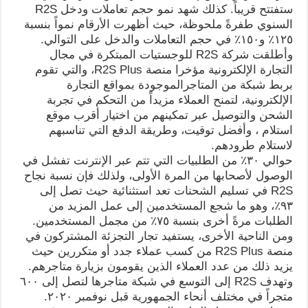
ستفتتح قريباً. كذلك شهد نمو حجم تعاملات ودخل R2S
السنوي طفرةً ملحوظة، حيث أظهرت الأرقام نمواً بنسبة
١٢٥٪ و١٥٠٪ في حجم التعاملات والدخل على التوالي.
وأطلقت شركة R2S للوجستيات المبتكرة في مجال
التجارة الإلكترونية مؤخرا منصة R2S Plus، والتي تقوم
بربط شبكة من المتاجرالموجودة بمواقع التجارة
الإلكترونية، لتمنح العملاء مزيداً من التحكم في تجربة
الشحن والتوصيل عبر تمكينهم من اختيار أقرب موقع
استلام ، وأفضل توقيت، وطريقة الدفع التي تناسبهم
لاستلام طرودهم.
حوالي ٣٠٪ من الطلبيات التي تتم عبر الإنترنت تفشل في
الوصول لأصحابها من المرة الأولى، ولذلك فإن نسبة نجاح
R2S في تسليم الشحنات تعد استثنائية حيث تصل إلى
٩٣٪، وهو ما شجع المستخدمين إلى عمل المزيد من
الطلبات مرةً أخرى بنسبة ٧٥٪ من مجمل المستخدمين.
ومن الناحية الأخرى، يستفيد تجار التجزئة المشتركون في
منصة R2S Plus من كسب عملاء جدد أو متكررين حيث
يزيد ذلك من عدد العملاء الذين يقومون بزيارة متاجرهم.
وتهدف R2S إلى التوسع في شبكة متاجرها لتصل إلى ٦٠٠
متجراً في مختلف أنحاء الجمهورية قبل نوفمبر ٢٠٢٠.