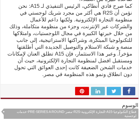
كما صرح فادي أنطاكي، الرئيس التنفيذي لـ A15: نحن
نؤمن أن R2S هي أكثر من مجرد شريك لوجستي في
منظومة التجارة الإلكترونية. ولكنها داعم للأعمال
والشركات عبر الإنترنت، وجزء من منظومة متكاملة، وذلك
من خلال خبرتها الكبيرة في مجال اللوجستيات، وامتلاكها
للتكنولوجيا المبتكرة، وشراكتها الاستراتيجية، إلى جانب
منصة و شبكة الاستلام والتوصيل الجديدة التي أطلقتها
مؤخراً. وعبر هذا الاستثمار، فإن A15 تطلق العنان لإمكانات
ومستقبل افضل لمنظومة التجارة الإلكترونية، حيث أن
خدمات الشحن الضعيفة كانت إحدى العوائق التي تحول
دون انطلاق ونمو هذه المنظومة في مصر.
الوسوم
قطاع التكنولوجيا-A15-التجارة الإلكترونية-R2S-مصر-PRE-SERIES A ROUND-خدمات
لوجستية