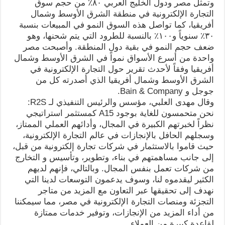
وتمثل مصر ودول الخليج العربي ٨٠٪ من حجم سوق
التجارة الإلكترونية في منطقة الشرق الأوسط وشمال
أفريقيا، كما تواصل هذه السوق النمو في المبيعات بنسبة
٣٠٪ سنوياً و١٠٠٪ بالنسبة للطرود التي يتم شحنها، وهو
ضعف حجم النمو في بقية دول المنطقة. وأصبحت مصر
واحدة من أسرع الأسواق نمواً في الشرق الأوسط وشمال
أفريقيا وفقاً لأحدث تقرير حول التجارة الإلكترونية في
الشرق الأوسط وشمال أفريقيا الذي أصدرته كل من
جوجل و Bain & Company.
وقال مهدى العلبي، مؤسس والرئيس التنفيذي لـ R2S:
نحن متحمسون للغاية بوجود A15 كمستثمر استراتيجي
نظراً لخبرتهم الكبيرة في المجال، وأدائهم العملي الممتاز،
وسجلهم الحافل بالإنجازات في عالم التجارة الإلكترونية،
حيث قاموا بالاستثمار في شركات تجارة إلكترونية من قبل،
إلى جانب مساهمتهم في بناء، وتطوير، وتأسيس و التخارج
من شركات تعمل بنفس المجال. وبالتالي، فإنهم لديهم
الكثير ليقدموه لنا، وسوف يدعمون التوسعات لدينا التي
نهدف إلى تحقيقها عبر التعاون مع المزيد من متاجر
التجزئة ومنصات التجارة الإلكترونية في مصر، مما سيمكننا
من أداء المزيد من الإنجازات، وتوفير خدمات ممتازة
لقاعدة كبيرة من العملاء.