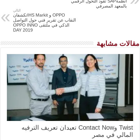
أنظمةSAP تقود التحول الرقمي
بالمعهد المصرفي
التالي
OPPO و IHS Markitتكشفان
النقاب عن تقرير فني حول التواصل
الذكي في ملتقى OPPO INNO
DAY 2019
مقالات مشابهة
Twist وContact Now تعيدان تعريف الترفيه
المالي في مصر