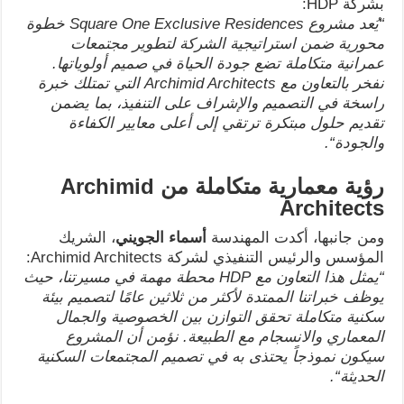
بشركة HDP:
“
يُعد مشروع
Square One Exclusive Residences
خطوة
محورية ضمن استراتيجية الشركة لتطوير مجتمعات
عمرانية متكاملة تضع جودة الحياة في صميم أولوياتها.
نفخر بالتعاون مع
Archimid Architects
التي تمتلك خبرة
راسخة في التصميم والإشراف على التنفيذ، بما يضمن
تقديم حلول مبتكرة ترتقي إلى أعلى معايير الكفاءة
والجودة
“.
رؤية معمارية متكاملة من
Archimid
Architects
ومن جانبها، أكدت المهندسة
أسماء الجويني
، الشريك
المؤسس والرئيس التنفيذي لشركة Archimid Architects:
“
يمثل هذا التعاون مع
HDP
محطة مهمة في مسيرتنا، حيث
يوظف خبراتنا الممتدة لأكثر من ثلاثين عامًا لتصميم بيئة
سكنية متكاملة تحقق التوازن بين الخصوصية والجمال
المعماري والانسجام مع الطبيعة. نؤمن أن المشروع
سيكون نموذجاً يحتذى به في تصميم المجتمعات السكنية
الحديثة
“.