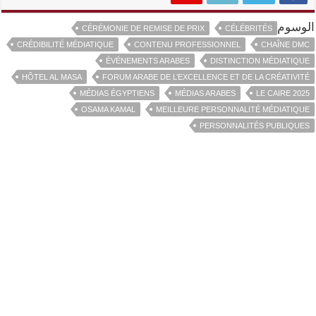
الوسوم
CÉRÉMONIE DE REMISE DE PRIX
CÉLÉBRITÉS
CRÉDIBILITÉ MÉDIATIQUE
CONTENU PROFESSIONNEL
CHAÎNE DMC
ÉVÉNEMENTS ARABES
DISTINCTION MÉDIATIQUE
HÔTEL AL MASA
FORUM ARABE DE L’EXCELLENCE ET DE LA CRÉATIVITÉ
MÉDIAS ÉGYPTIENS
MÉDIAS ARABES
LE CAIRE 2025
OSAMA KAMAL
MEILLEURE PERSONNALITÉ MÉDIATIQUE
PERSONNALITÉS PUBLIQUES