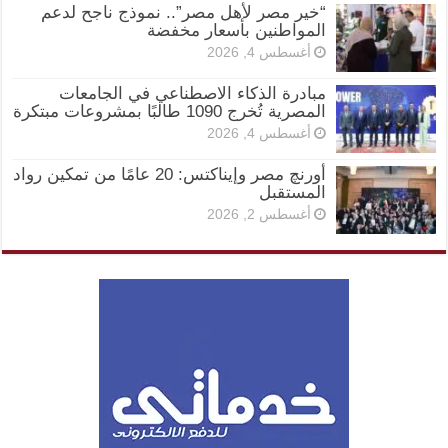
“خير مصر لأهل مصر”.. نموذج ناجح لدعم
المواطنين بأسعار مخفضة
أغسطس 4, 2026
مبادرة الذكاء الاصطناعي في الجامعات
المصرية تُخرج 1090 طالبًا بمشروعات مبتكرة
أغسطس 4, 2026
أورنچ مصر وإيناكتس: 20 عامًا من تمكين رواد
المستقبل
أغسطس 2, 2026