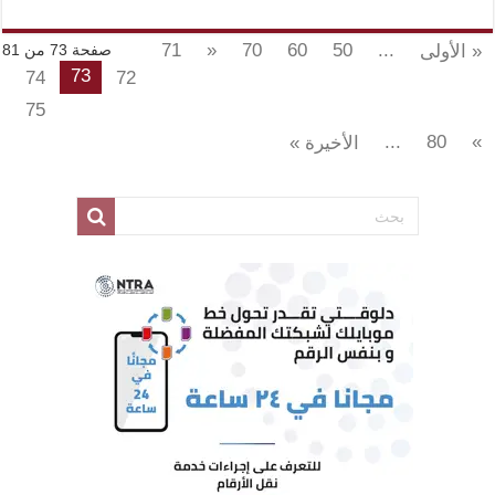
71
«
70
60
50
...
« الأولى
صفحة 73 من 81
73
74
72
75
...
80
»
الأخيرة »