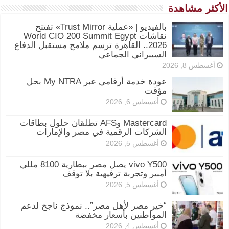
الأكثر مشاهدة
بالفيديو | «عملية Trust Mirror» تفتتح
نقاشات World CIO 200 Summit Egypt
2026.. القاهرة ترسم ملامح مستقبل الدفاع
السيبراني الجماعي
أغسطس 8, 2026
عودة خدمة أرقامي عبر My NTRA بحل
مؤقت
أغسطس 6, 2026
Mastercard وAFS تطلقان حلول بطاقات
الشركات الرقمية في مصر والإمارات
أغسطس 5, 2026
vivo Y500 يصل مصر ببطارية 8100 مللي
أمبير وتجربة ترفيهية بلا توقف
أغسطس 5, 2026
“خير مصر لأهل مصر”.. نموذج ناجح لدعم
المواطنين بأسعار مخفضة
أغسطس 4, 2026