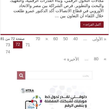
مجالات التحول الرقمي، وبناء القدرات الرقمية، والتعهيد،
والبحث والتطوير. فرص الشراكة بين مصر والاتحاد
الأوروبي في قطاع الاتصالات أكد الدكتور عمرو طلعت
خلال اللقاء أن التعاون بين …
أكمل القراءة »
70
«
60
50
40
...
« الأولى
صفحة 72 من 81
72
73
71
74
...
80
»
الأخيرة »