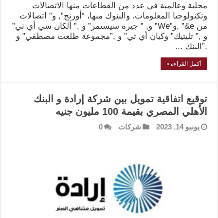
محلية وعالمية في عدد من القطاعات منها الاتصالات
وتكنولوجيا المعلومات، والبنوك منها، “أورنج”, و” اتصالات
من e&” ,و”We” و, ” جيزة سيستمز” و ,” ألكان سي أي تي”
و ,” تليتيك” وكيان أي تي” و ,”مجموعة طلعت مصطفي” و
,”البنك …
أكمل القراءة »
توقيع اتفاقية تمويل بين شركة إرادة و البنك
الأهلي المصري بقيمة 100 مليون جنيه
يونيو 14, 2023
شركات
0