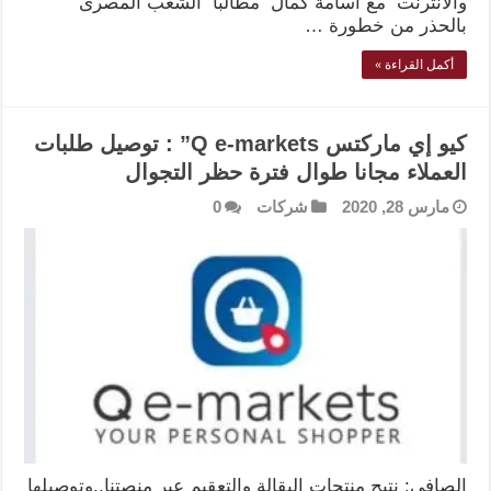
والانترنت مع أسامة كمال مطالبا الشعب المصرى
بالحذر من خطورة …
أكمل القراءة »
كيو إي ماركتس Q e-markets” : توصيل طلبات
العملاء مجانا طوال فترة حظر التجوال
مارس 28, 2020
شركات
0
الصافي: نتيح منتجات البقالة والتعقيم عبر منصتنا..وتوصيلها