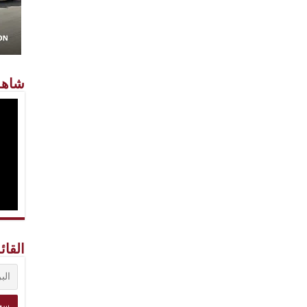
شاهد
القائ