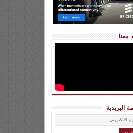
 معنا
مة البريدية