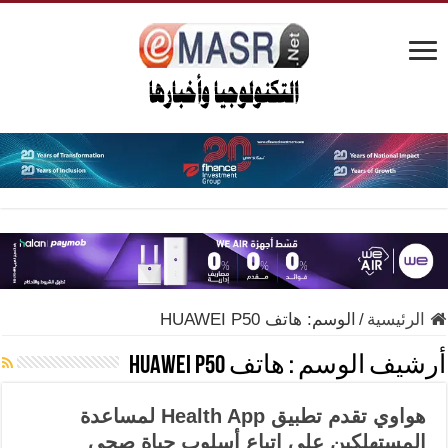
الرئيسية
/
الوسم:
هاتف HUAWEI P50
أرشيف الوسم :
هاتف HUAWEI P50
هواوي تقدم تطبيق Health App لمساعدة
المستهلكين على اتباع أسلوب حياة صحي