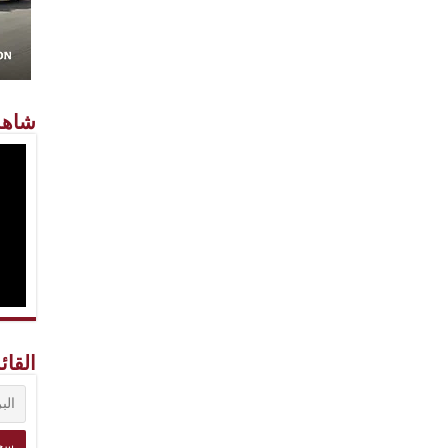
شاهد
القائ