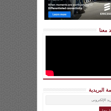
 معنا
مة البريدية