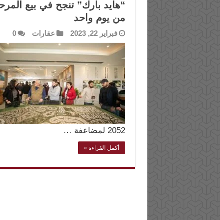
“هايد بارك” تنجح في بيع المر
من يوم واحد
فبراير 22, 2023
عقارات
0
2052 لمضاعفة …
أكمل القراءة »