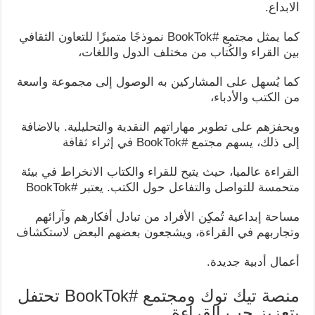
الابداع.
كما يمثل مجتمع #BookTok نموذجًا متميزًا للتعاون الثقافي
بين القراء والكُتاب من مختلف الدول واللغات،
كما يُسهل على المشاركين به الوصول إلى مجموعة واسعة
من الكتب والأدباء،
ويحفزهم على تطوير مهاراتهم النقدية والتحليلية. بالاضافة
إلى ذلك، يسهم مجتمع #BookTok في إثراء ثقافة
القراءة عالميا، حيث يتيح للقراء والكتاب الانخراط في بيئة
متحمسة للتواصل والتفاعل حول الكتب. يعتبر #BookTok
مساحة إبداعية تُمكِن الأفراد من تبادل أفكارهم وآرائهم
وتجاربهم في القراءة، ويشجعون بعضهم البعض لاستكشاف
أعمال أدبية جديدة.
منصة تيك توك ومجتمع #BookTok تحتفل
بتعزيز حب القراءة