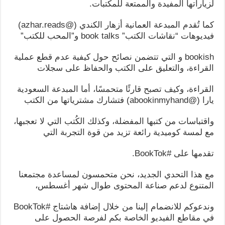
لزياراتها المفيدة والممتعة للمكتبات.
كما تُقدم المبدعة العمانية أزهار الكندي (@azhar.reads)
فيديوهات “نقاشات الكتب” book talks و”المحب للكتب”
bookish و التي تتضمن نصائح حول كيفية عدم قطع عملية
القراءة، والتعليق على الكتب والحفاظ على سجلات
القراءة، وكيف تصبح قارئًا متحمسًا، أما المبدعة السعودية
يارا (@abookinmyhand) فتشارك مشترياتها من الكتب
واقتباسات من كتبها المفضلة، وكذلك الكُتب التي لا تعجبها،
مع لمسة كوميدية رائعة تزيد من قوة التجربة التي
تقدمها على #BookTok.
مع هذا التحدي الجديد، نحن متحمسون لمساعدة مجتمعنا
المتنوع لدعم صناعة المحتوى طوال شهر أغسطس،
وندعوكم للانضمام إلينا من خلال إضافة هاشتاج #BookTok
في مقاطع الفيديو الخاصة بكم لفرصة الحصول على