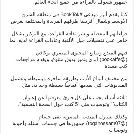
جمهور شغوف بالقراءة من جميع أنحاء العالم.
كما يقدم أبرز مبدعي #BookTok في منطقة الشرق
الأوسط وشمال أفريقيا طرقهم الفريدة والمختلفة لعرض
قراءاتهم المفضلة ونشر ثقافة القراءة، مع التركيز بشكل
خاص على تفضيلات جيل الألفية وعادات القراءة لديه، بما
فيهم المبدع وصانع المحتوى المصري بوكافي
(@bookaffe) الذي يتميز بذوق متنوع، ويقدم مراجعات
كتب مفيدة
من مختلف أنواع الأدب بطريقة ساحرة وبسيطة، وتشمل
الفيديوهات التي يقدمها أنماطًا بسيطة وجذابة، مثل
“ثلاثة أشياء يجب على كل قارئ معرفتها عن [عنوان
الكتاب]” وتوصيات مثل “5 كتب حول الصحة النفسية”،
وكذلك تشارك المبدعة المصرية تقى حسام
(@toqahossam07) جمهورها في جلسات أسئلة وأجوبة
وتوصيات