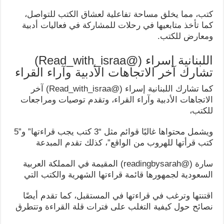
كتب، مما يخلق مساحة تفاعلية لعشاق الكتب للتواصل،
كما تأخذ متابعيها في رحلات للمشاركة في فعاليات أدبية
ومعارض للكتب.
اللبنانية إسراء (@Read_with_israa)
تشارك آخر الاتجاهات الأدبية وآراء القراء
كما تشارك اللبنانية إسراء (@Read_with_israa) آخر
الاتجاهات الأدبية وآراء القراء، وتقدم توصيات ومراجعات
للكتب،
ويشمل محتواها غالبًا قوائم مثل “3 كتب يجب قراءتها” و”5
كتب قرأتها للهروب من الواقع”، كذلك تقدم المبدعة
سارة (@readingbysarah) المقيمة في المملكة العربية
السعودية لجمهورها قائمة قراءتها الشهرية والكتب التي
اقتنتها وترغب في قراءتها في المستقبل، كما تقدم أيضًا
نصائح حول كيفية التغلب على فترات قلة القراءة وتتطرق