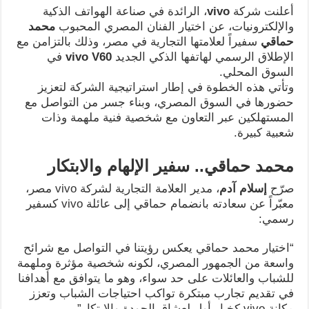
أعلنت شركة
vivo
، الرائدة في صناعة الهواتف الذكية
والإلكترونيات، عن اختيار الفنان المصري المحبوب
محمد
حماقي
سفيراً لعلامتها التجارية في مصر، وذلك بالتزامن مع
الإطلاق الرسمي لهاتفها الذكي الجديد
vivo V60
في
السوق المحلي.
وتأتي هذه الخطوة في إطار استراتيجية الشركة لتعزيز
حضورها في السوق المصري، وبناء جسر من التواصل مع
المستهلكين عبر التعاون مع شخصية فنية ملهمة وذات
شعبية كبيرة.
محمد حماقي.. سفير الإلهام والابتكار
صرّح
إسلام آدم
، مدير العلامة التجارية لشركة vivo مصر،
معبّراً عن سعادته بانضمام حماقي إلى عائلة vivo كسفير
رسمي:
“اختيار محمد حماقي يعكس رؤيتنا في التواصل مع شرائح
واسعة من الجمهور المصري، لكونه شخصية مؤثرة وملهمة
للشباب والعائلات على حد سواء، وهو ما يتوافق مع أهدافنا
في تقديم تجارب مبتكرة تواكب احتياجات الشباب وتعزز
مكانة vivo كخيار أول لعشاق الجودة والابتكار”.