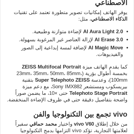
الاصطناعي
يوفر الهاتف إمكانيات تصوير متطورة تعتمد على تقنيات
الذكاء الاصطناعي
، مثل:
AI Aura Light 2.0
لإضاءة متوازنة وطبيعية.
AI Erase 3.0
لإزالة العناصر غير المرغوبة بسهولة.
AI Magic Move
لإضافة لمسة إبداعية إلى الصور
والفيديوهات.
كما يقدم الهاتف ميزة
ZEISS Multifocal Portrait
بخمسة أطوال بؤرية (23mm، 35mm، 50mm، 85mm،
100mm)، وعدسة
Super Telephoto ZEISS
بتقنية
بيريسكوب ومستشعر Sony IMX882، مع دعم ميزة
Telephoto Stage Portrait
حتى ×10، ما يضمن صوراً
واضحة بتفاصيل دقيقة حتى في ظروف الإضاءة المنخفضة.
vivo
تجمع بين التكنولوجيا والفن
من خلال إطلاق
vivo V60
واختيار
محمد حماقي
سفيراً
لعلامتها التجارية، تؤكد vivo التزامها بدمج التكنولوجيا