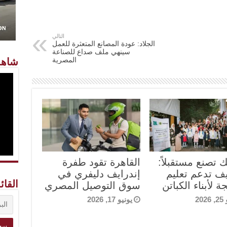
التالي
الجلاد: عودة المصانع المتعثرة للعمل
سينهي ملف صداع للصناعة
المصرية
شاهد
ك تصنع مستقبلاً:
القاهرة تقود طفرة
يف تدعم تعليم
إندرايف دليفري في
القائ
ة لأبناء الكباتن
سوق التوصيل المصري
202
يونيو 17, 2026