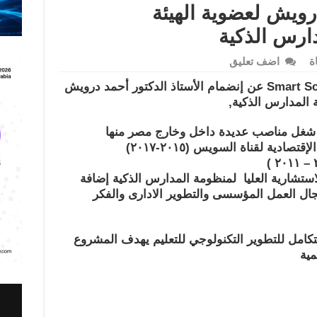
رويش لعضوية الهيئة
ارس الذكية
ة
اضف تعليق
أعلنت شبكة المدارس الذكية Smart Schools عن إنضمام الأستاذ الدكتور أحمد درويش
ة المدارس الذكية,
د شغل مناصب عديدة داخل وخارج مصر منها
دية لقناة السويس (٢٠١٥-٢٠١٧)
استشارية العليا لمنظومة المدارس الذكية إضافة
ال العمل المؤسسى والتطوير الادارى والفكر
امل للتطوير التكنولوجي للتعليم يهدف المشروع
مية