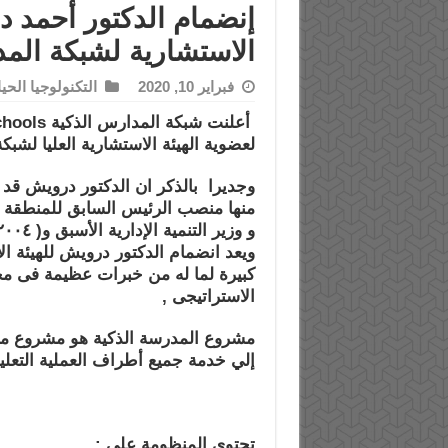
إنضمام الدكتور أحمد د
الاستشارية لشبكة المد
فبراير 10, 2020
التكنولوجيا الحيا
لعضوية الهيئة الاستشارية العليا لشبك
وجديرا بالذكر ان الدكتور درويش ق
منها منصب الرئيس السابق للمنطقة الإقتصا
و وزير التنمية الإدارية الأسبق و( ٢٠٠٤ – ٢٠١١ )
ويعد انضمام الدكتور درويش للهيئة ال
كبيرة لما له من خبرات عظيمة فى مج
الاستراتيجى ,
مشروع المدرسة الذكية هو مشروع متك
إلي خدمة جميع أطراف العملية التعلي
تحتوي المنظومة علي :