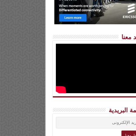
 معنا
مة البريدية