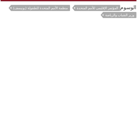
الوسوم
المؤتمر الإقليمى للأمم المتحدة
منظمة الأمم المتحدة للطفولة (يونيسف)
وزير الشباب والرياضة