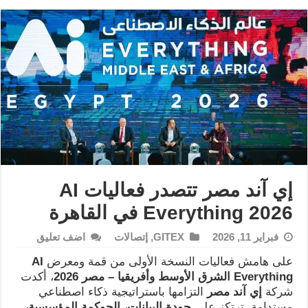
إي آند مصر تتصدر فعاليات AI
Everything 2026 في القاهرة
فبراير 11, 2026
GITEX
,
إتصالات
اضف تعليق
على هامش فعاليات النسخة الأولى من قمة ومعرض
AI
Everything
الشرق الأوسط وأفريقيا – مصر 2026
، أكدت
شركة
إي آند مصر
التزامها باستراتيجية ذكاء اصطناعي
مستدامة، ترتكز على
جودة البيانات، الحوكمة المؤسسية،