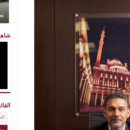
شاهد
القائ