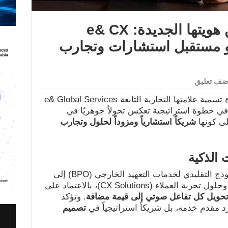
إي آند مصر تكشف عن هويتها الجديدة: e& CX
Solutions  نحو مستقبل استشارات وتجارب
ضف تعليق
أعلنت شركة «إي آند مصر» عن إعادة تسمية علامتها التجارية التابعة e& Global Services
في خطوة استراتيجية تعكس تحولاً جوهريًا في
ى كونها
شريكاً استشارياً ومزوداً لحلول وتجارب
 الذكية
يمثل هذا التحول انتقالاً نوعياً من النموذج التقليدي لخدمات التعهيد الخارجي (BPO) إلى
حلول تجربة العملاء (CX Solutions)، بالاعتماد على
 وتحويل كل تفاعل صوتي إلى قيمة مضافة
. وتؤكد
د مقدم خدمة، بل شريكاً استراتيجياً في
تصميم