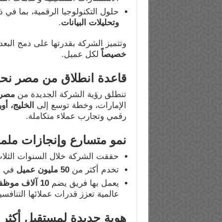
حلول التكنولوجيا الرقمية، بما في 
وتحليلات البيانات
.
وتتميز الشركة بقدرتها على دمج البعد
خصيصاً
لكل عميل.
قاعدة انطلاق من مصر نحو 
تنطلق رؤية الشركة الجديدة من
مصر 
الإمارات، وخطة توسع إلى
الخليج، أور
رقمي وتجارب عملاء متكاملة.
نمو متسارع وإنجازات ملم
حققت الشركة خلال السنوات الثلا
تخدم أكثر من
50
مليون عميل
في ق
يعمل بها فريق يضم
10
آلاف موظ
عالمية تعزز قدرات عملائها التنافسي
هوية جديدة لمستقبل أكثر اب