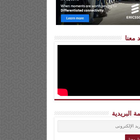
 معنا
مة البريدية