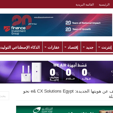
الرئيسية
القائمة البريدية
إنترنت
جديد
إقتصاد
عقارات
الذكاء الإصطناعي التوليد
إي آند مصر تكشف عن هويتها الجديدة: e& CX Solutions Egypt نحو
لة