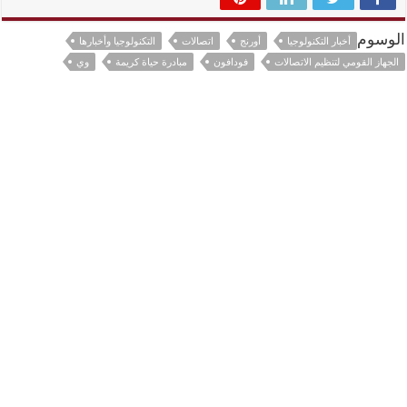
الوسوم
أخبار التكنولوجيا
أورنج
اتصالات
التكنولوجيا وأخبارها
الجهاز القومي لتنظيم الاتصالات
فودافون
مبادرة حياة كريمة
وي