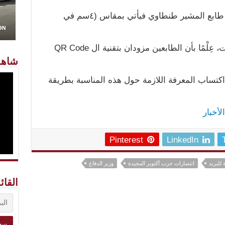
الألوان أوفست وقيمته ٥ جنيهات، أما طابع المشير طنطاوي فيأتي بمقاس (٤سم في
متعدد الألوان أوفست وقيمته ٥ جنيهات، عِلْمًا بأن الطابعين مزودان بتقنية ال QR Code
شاهد
اكتساب المعرفة اللازمة حول هذه المناسبة بطريقة
لأخبار
Pinterest
LinkedIn
 للبريد
انتصارات حرب أكتوبر المجيدة
وزير الدفاع
القائ