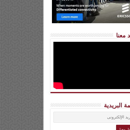
 معنا
مة البريدية