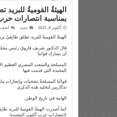
الهيئةُ القوميةُ للبريد ت
بمناسبة انتصارات حرب 
أكتوبر 6, 2021
جديد
اضف ت
الهيئةُ القوميةُ للبريد تطلق طابِعَيْ
قال الدكتور شريف فاروق رئيس مجلس 
أن تشارك قواتنا
المسلحة والشعب المصري العظيم الاحتف
المجيدة التي قدمت فيها
قواتُنا المسلحةُ تضحيات وإنجازات ما
تذكاريين لتخليد هذه الذكرى
الهامة في تاريخ الوطن.
كما أصدرت الهيئةُ القوميةُ للبريد طابِع
لانتصارات حرب أكتوبر المجيدة؛