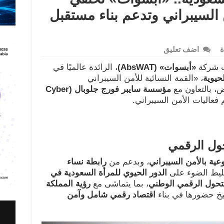
 السيبراني وتدعم بناء مستقبل
ة
اضف تعليق
ت شركة
«
أبسوات
» (AbsWAT)
، الرائدة عالميًا في
لحيوية
، «القمة النسائية للأمن السيبراني
مؤسسة سايبر فورج جلوبال
(Cyber
عاليات الأمن السيبراني.
حول الرقمي
عية بالأمن السيبراني
، وبدعم من
رابطة نساء
ليط الضوء على
الدور الحيوي للمرأة السعودية في
تحول الرقمي الوطني
، بما يتماشى مع
رؤية المملكة
يخ حضورها في بناء
اقتصاد رقمي شامل وآمن