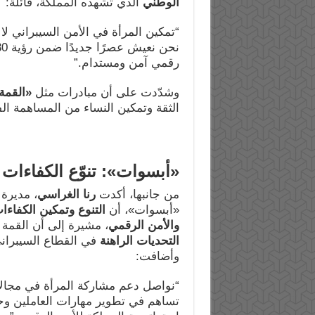
الوطني
الذي تشهده المملكة، قائلة:
“تمكين المرأة في الأمن السيبراني لا ي
رقمي آمن ومستدام.”
وشدّدت على أن مبادرات مثل
«
القمة 
الثقة وتمكين النساء من المساهمة ال
«
أبسوات»: تنوّع الكفاءات س
من جانبها، أكدت
رنا الغراسي
، مديرة
«أبسوات»، أن
التنوع وتمكين الكفاءات
والأمن الرقمي
، مشيرة إلى أن القمة
التحديات الراهنة
في القطاع السيبران
وأضافت:
“نواصل دعم مشاركة المرأة في مجالا
تساهم في تطوير مهارات العاملين وحماي