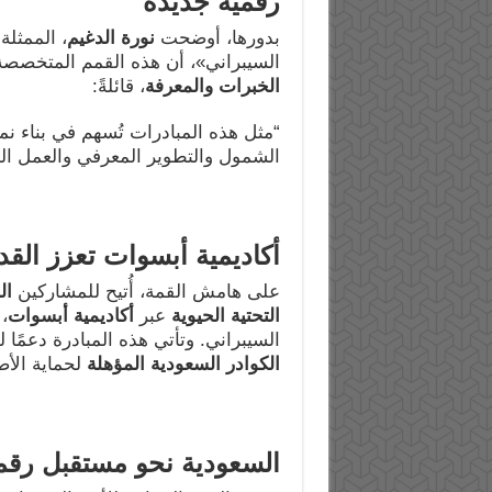
رقمية جديدة
بدورها، أوضحت
نورة الدغيم
، الممثلة
السيبراني»، أن هذه القمم المتخصصة
الخبرات والمعرفة
، قائلةً:
“مثل هذه المبادرات تُسهم في بناء ن
الشمول والتطوير المعرفي والعمل ال
أكاديمية أبسوات تعزز القد
على هامش القمة، أُتيح للمشاركين
ال
التحتية الحيوية
عبر
أكاديمية أبسوات
،
السيبراني. وتأتي هذه المبادرة دعمًا 
الكوادر السعودية المؤهلة
لحماية الأص
السعودية نحو مستقبل رق