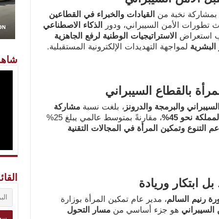
بمشاركة نخبة من
القيادات والخبراء في القطاعين
دث تطورات الأمن السيبراني، ودور
الذكاء الاصطناعي
نب استعراض
الاستراتيجيات الوطنية لرفع الجاهزية
 البشرية
لمواجهة التهديدات الإلكترونية المستقبلية.
شاهد
مرأة بالقطاع السيبراني
لسيبراني والبرمجة والدرونز
، بلغت نسبة
مشاركة
ملكة نحو 45
%
، مقارنةً بمتوسط عالمي يبلغ 25%
م التنوع وتمكين المرأة في المجالات التقنية
القائ
ل ابتكار وريادة
ورة رنيم السالم
، مدير عام تمكين المرأة بوزارة
 السيبراني
هو جزء أساسي من
مسار التحول