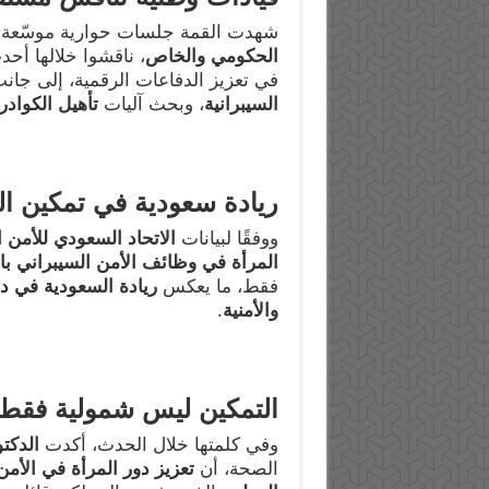
شهدت القمة جلسات حوارية موسّعة 
الحكومي والخاص
، ناقشوا خلالها أح
في تعزيز الدفاعات الرقمية، إلى جا
السيبرانية
، وبحث آليات
تأهيل الكوادر
ريادة سعودية في تمكين ال
ووفقًا لبيانات
الاتحاد السعودي للأمن ا
المرأة في وظائف الأمن السيبراني بالم
فقط، ما يعكس
ريادة السعودية في دع
والأمنية
.
التمكين ليس شمولية فقط ب
وفي كلمتها خلال الحدث، أكدت
الدكت
الصحة، أن
تعزيز دور المرأة في الأمن