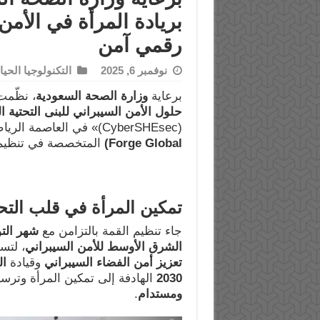
بريادة المرأة في الأمن
رقمي آمن
نوفمبر 6, 2025
التكنولوجيا الحيا
برعاية
وزارة الصحة السعودية
، نظّم
حلول الأمن السيبراني للبنى التحتية ا
(CyberSHEsec)» في العاصمة الرياض، بالتعاون مع
Forge Global)
المتخصصة في تنظيم ف
تمكين المرأة في قلب الت
جاء تنظيم القمة بالتزامن مع
شهر التو
الشرق الأوسط للأمن السيبراني
، لتس
تعزيز أمن الفضاء السيبراني
وقيادة
ال
2030
الهادفة إلى تمكين المرأة وترس
ومستدام
.