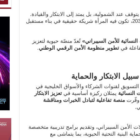
توقف عند الشمولية، بل يمتد إلى الابتكار والقيادة.
نحن نعيش عصرًا جديدًا ضمن رؤية 2030، تكون فيه المرأة شريكة حقيقية في بناء مستقبل
النسائية للأمن السيبراني
»
تُعدّ منصّة حيوية لتعزيز
فاعلة في
تطوير منظومة الأمن الرقمي الوطني
.
بيل الابتكار والحماية
 التسويق لقنوات الشركاء والأسواق الخليجية في
 النسائية
يمثلان ركيزة أساسية في
تعزيز الابتكار
 وفّرت
منصة تفاعلية لتبادل الخبرات ومناقشة
ي.
ت الأمن السيبراني، وتقديم برامج تدريبية متخصصة
ة البنية التحتية الحيوية، بما يتماشى مع