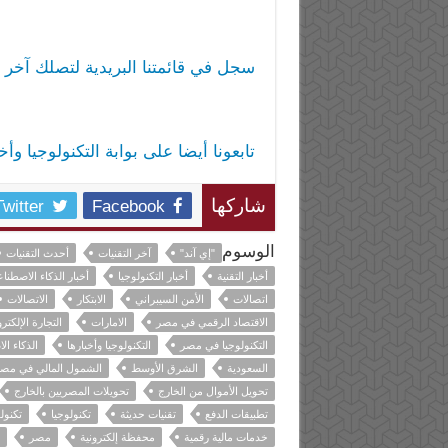
سجل في قائمتنا البريدية لتصلك آخر ا
تابعونا أيضا على بوابة التكنولوجيا وأ
Twitter
Facebook
شاركها
الوسوم
"إي آند"
آخر التقنيات
أحدث التقنيات
أخبار التقنية
أخبار التكنولوجيا
أخبار الذكاء الاصطنا
اتصالات
الأمن السيبراني
الابتكار
الاتصالات
الاقتصاد الرقمي في مصر
الامارات
التجارة الإلكترو
التكنولوجيا في مصر
التكنولوجيا وأخبارها
الذكاء ا
السعودية
الشرق الأوسط
الشمول المالي في مص
تحويل الأموال من الخارج
تحويلات المصريين بالخارج
تطبيقات الدفع
تقنيات حديثة
تكنولوجيا
تكنول
خدمات مالية رقمية
محفظة إلكترونية
مصر