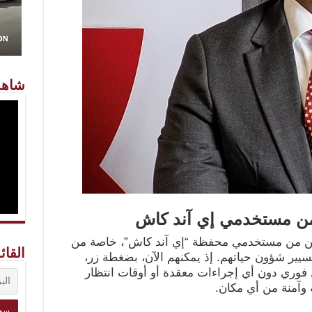
شاهد
من مستخدمي إي آند كاش
لملايين من مستخدمي محفظة “إي آند كاش”، خاصة من
القائ
سيير شؤون حياتهم. إذ يمكنهم الآن، بضغطة زر،
 فوري دون أي إجراءات معقدة أو أوقات انتظار
 وآمنة من أي مكان.