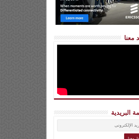
 معنا
مة البريدية