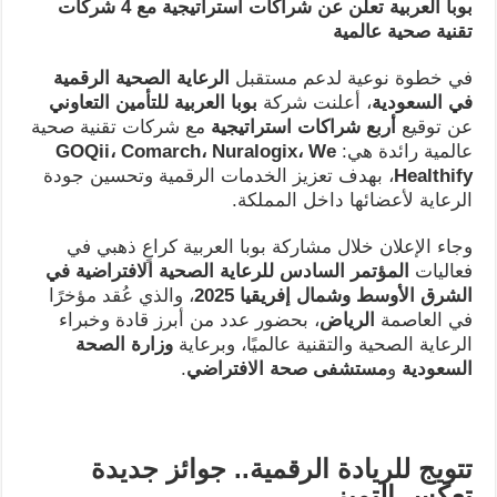
بوبا العربية تعلن عن شراكات استراتيجية مع 4 شركات
تقنية صحية عالمية
في خطوة نوعية لدعم مستقبل
الرعاية الصحية الرقمية
في السعودية
، أعلنت شركة
بوبا العربية للتأمين التعاوني
عن توقيع
أربع شراكات استراتيجية
مع شركات تقنية صحية
عالمية رائدة هي:
We
،
Nuralogix
،
Comarch
،
GOQii
Healthify
، بهدف تعزيز الخدمات الرقمية وتحسين جودة
الرعاية لأعضائها داخل المملكة.
وجاء الإعلان خلال مشاركة بوبا العربية كراعٍ ذهبي في
فعاليات
المؤتمر السادس للرعاية الصحية الافتراضية في
الشرق الأوسط وشمال إفريقيا 2025
، والذي عُقد مؤخرًا
في العاصمة
الرياض
، بحضور عدد من أبرز قادة وخبراء
الرعاية الصحية والتقنية عالميًا، وبرعاية
وزارة الصحة
السعودية
و
مستشفى صحة الافتراضي
.
تتويج للريادة الرقمية.. جوائز جديدة
تعكس التميز