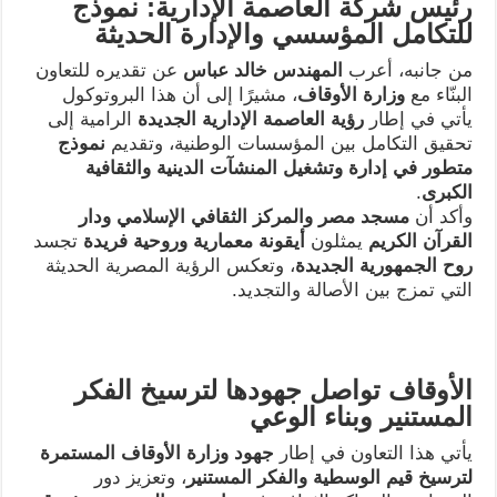
رئيس شركة العاصمة الإدارية: نموذج
للتكامل المؤسسي والإدارة الحديثة
من جانبه، أعرب
المهندس خالد عباس
عن تقديره للتعاون
البنّاء مع
وزارة الأوقاف
، مشيرًا إلى أن هذا البروتوكول
يأتي في إطار
رؤية العاصمة الإدارية الجديدة
الرامية إلى
تحقيق التكامل بين المؤسسات الوطنية، وتقديم
نموذج
متطور في إدارة وتشغيل المنشآت الدينية والثقافية
الكبرى
.
وأكد أن
مسجد مصر والمركز الثقافي الإسلامي ودار
القرآن الكريم
يمثلون
أيقونة معمارية وروحية فريدة
تجسد
روح الجمهورية الجديدة
، وتعكس الرؤية المصرية الحديثة
التي تمزج بين الأصالة والتجديد.
الأوقاف تواصل جهودها لترسيخ الفكر
المستنير وبناء الوعي
يأتي هذا التعاون في إطار
جهود وزارة الأوقاف المستمرة
لترسيخ قيم الوسطية والفكر المستنير
، وتعزيز دور