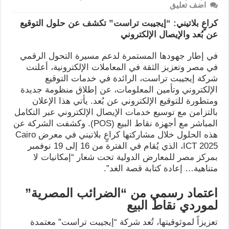
اضف تعليق
كراعٍ بلاتيني: “إيجيبت تراست” تكشف عن حلول التوقيع
عن بُعد والإيصال الإلكتروني
في إطار جهودها المستمرة لدعم مسيرة التحول الرقمي
في مصر وتعزيز الثقة في المعاملات الإلكترونية، أعلنت
شركة إيجيبت تراست، الرائدة في خدمات التوقيع
الإلكتروني وتأمين المعلومات، عن إطلاق منظومة جديدة
ومتطورة للتوقيع الإلكتروني عن بُعد. يأتي هذا الإعلان
بالتزامن مع توسيع خدمات الإيصال الإلكتروني عبر التكامل
المباشر مع أجهزة نقاط البيع (POS). وكشفت الشركة عن
هذه الحلول خلال مشاركتها كراعٍ بلاتيني في معرض Cairo
ICT 2025، الذي يُقام في الفترة من 16 إلى 19 نوفمبر
بمركز مصر للمعارض الدولية تحت شعار “إمكانيات لا
متناهية… إعادة كتابة قصة الغد”.
اعتماد رسمي من “الضرائب المصرية”
لموردي نقاط البيع
تعزيزاً لموثوقيتها، تُعد شركة “إيجيبت تراست” معتمدة