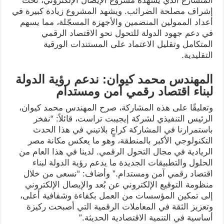
المتسارع الذي يشهده مشروع الإيصال الإلكتروني، تحت
إشراف مصلحة الضرائب. ويشهد المشروع زيادة كبيرة في
أعداد الممولين المنضمين والأجهزة المسجّلة، مما يسهم
في دعم جهود الدولة للتحول نحو الاقتصاد الرقمي
المتكامل وتقليل الاعتماد على المستندات الورقية
التقليدية.
المهندس محمد كيوان: ندعم رؤية الدولة
لبناء اقتصاد رقمي آمن ومستدام
وتعليقًا على هذه المشاركة، صرح المهندس محمد كيوان،
الرئيس التنفيذي لشركة إيجيبت تراست، قائلاً: “نفخر
باستمرارنا في المشاركة كراعٍ بلاتيني في هذا الحدث
التكنولوجي الأكبر بالمنطقة، وهو ما يعكس مكانة مصر
الريادية في مجال التحول الرقمي. لدينا في هذا العام من
الحلول والتطبيقات الجديدة ما يدعم رؤية الدولة لبناء
اقتصاد رقمي آمن ومستدام.” وأضاف: “نسعى من خلال
منظومة التوقيع الإلكتروني عن بُعد والإيصال الإلكتروني
إلى تمكين المؤسسات من العمل بكفاءة وشفافية أعلى،
وتعزيز الثقة في المعاملات الرقمية التي أصبحت ركيزة
أساسية في التنمية الاقتصادية الحديثة.”