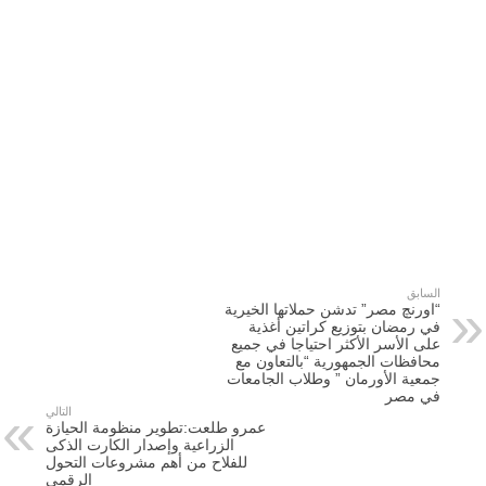
السابق
“اورنچ مصر” تدشن حملاتها الخيرية
في رمضان بتوزيع كراتين أغذية
على الأسر الأكثر احتياجا في جميع
محافظات الجمهورية “بالتعاون مع
جمعية الأورمان ” وطلاب الجامعات
في مصر
التالي
عمرو طلعت:تطوير منظومة الحيازة
الزراعية وإصدار الكارت الذكى
للفلاح من أهم مشروعات التحول
الرقمى