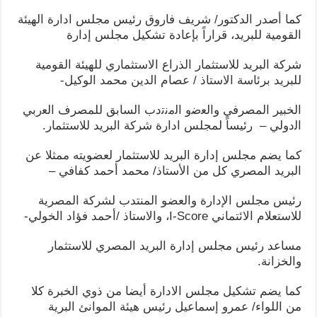
كما أصدر الدكتور/ شريف فاروق رئيس مجلس ادارة الهيئة
القومية للبريد، قراراً بإعادة تشكيل مجلس إدارة
شركة البريد للاستثمار الذراع الاستثماري للهيئة القومية
للبريد برئاسة الاستاذ / عصام الدين محمد الوكيل-
الخبير المصرفي واﻟﻌﺿو اﻟﻣﻧﺗدب السابق للمصرف اﻟﻌرﺑﻲ
اﻟدوﻟﻲ – رئيساً لمجلس ادارة شركة البريد للاستثمار.
كما يضم مجلس إدارة البريد للاستثمار لعضويته ممثلا عن
البريد المصري كل من الأستاذ/ محمد أحمد كفافي –
رئيس مجلس الإدارة والعضو المنتدب لشركة المصرية
للاستعلام الائتماني I-Score، والاستاذ /أحمد فؤاد الخولي-
مساعد رئيس مجلس إدارة البريد المصري للاستثمار
والخزانة.
كما يضم تشكيل مجلس الادارة أيضا من ذوي الخبرة كلا
من اللواء/ عمرو إسماعيل رئيس هيئة الموانئ البرية