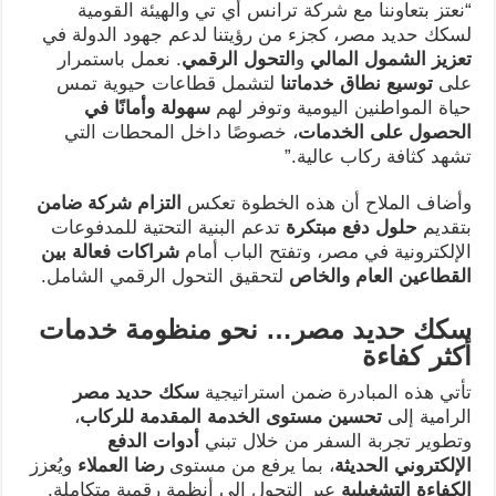
“نعتز بتعاوننا مع شركة ترانس أي تي والهيئة القومية
لسكك حديد مصر، كجزء من رؤيتنا لدعم جهود الدولة في
تعزيز الشمول المالي
و
التحول الرقمي
. نعمل باستمرار
على
توسيع نطاق خدماتنا
لتشمل قطاعات حيوية تمس
حياة المواطنين اليومية وتوفر لهم
سهولة وأمانًا في
الحصول على الخدمات
، خصوصًا داخل المحطات التي
تشهد كثافة ركاب عالية.”
وأضاف الملاح أن هذه الخطوة تعكس
التزام شركة ضامن
بتقديم
حلول دفع مبتكرة
تدعم البنية التحتية للمدفوعات
الإلكترونية في مصر، وتفتح الباب أمام
شراكات فعالة بين
القطاعين العام والخاص
لتحقيق التحول الرقمي الشامل.
سكك حديد مصر… نحو منظومة خدمات
أكثر كفاءة
تأتي هذه المبادرة ضمن استراتيجية
سكك حديد مصر
الرامية إلى
تحسين مستوى الخدمة المقدمة للركاب
،
وتطوير تجربة السفر من خلال تبني
أدوات الدفع
الإلكتروني الحديثة
، بما يرفع من مستوى
رضا العملاء
ويُعزز
الكفاءة التشغيلية
عبر التحول إلى أنظمة رقمية متكاملة.