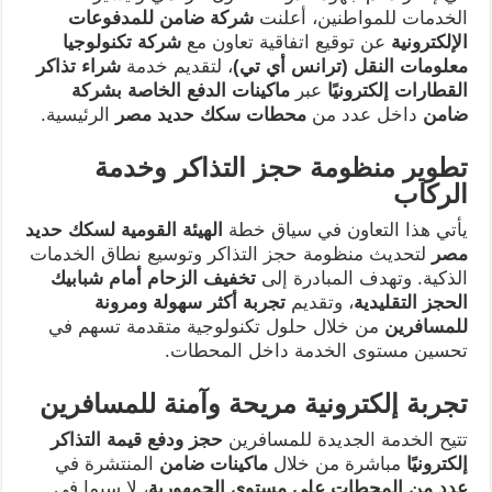
الخدمات للمواطنين، أعلنت
شركة ضامن للمدفوعات
الإلكترونية
عن توقيع اتفاقية تعاون مع
شركة تكنولوجيا
معلومات النقل (ترانس أي تي)
، لتقديم خدمة
شراء تذاكر
القطارات إلكترونيًا
عبر
ماكينات الدفع الخاصة بشركة
ضامن
داخل عدد من
محطات سكك حديد مصر
الرئيسية.
تطوير منظومة حجز التذاكر وخدمة
الركاب
يأتي هذا التعاون في سياق خطة
الهيئة القومية لسكك حديد
مصر
لتحديث منظومة حجز التذاكر وتوسيع نطاق الخدمات
الذكية. وتهدف المبادرة إلى
تخفيف الزحام أمام شبابيك
الحجز التقليدية
، وتقديم
تجربة أكثر سهولة ومرونة
للمسافرين
من خلال حلول تكنولوجية متقدمة تسهم في
تحسين مستوى الخدمة داخل المحطات.
تجربة إلكترونية مريحة وآمنة للمسافرين
تتيح الخدمة الجديدة للمسافرين
حجز ودفع قيمة التذاكر
إلكترونيًا
مباشرة من خلال
ماكينات ضامن
المنتشرة في
عدد من المحطات على مستوى الجمهورية
، لا سيما في