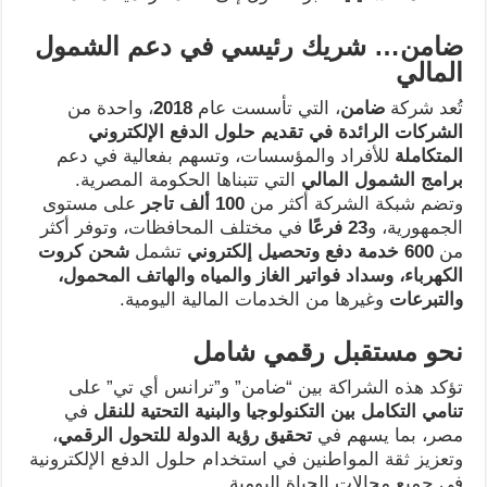
ضامن… شريك رئيسي في دعم الشمول
المالي
تُعد شركة
ضامن
، التي تأسست عام
2018
، واحدة من
الشركات الرائدة في تقديم حلول الدفع الإلكتروني
المتكاملة
للأفراد والمؤسسات، وتسهم بفعالية في دعم
برامج الشمول المالي
التي تتبناها الحكومة المصرية.
وتضم شبكة الشركة أكثر من
100
ألف تاجر
على مستوى
الجمهورية، و
23
فرعًا
في مختلف المحافظات، وتوفر أكثر
من
600
خدمة دفع وتحصيل إلكتروني
تشمل
شحن كروت
الكهرباء، وسداد فواتير الغاز والمياه والهاتف المحمول،
والتبرعات
وغيرها من الخدمات المالية اليومية.
نحو مستقبل رقمي شامل
تؤكد هذه الشراكة بين “ضامن” و”ترانس أي تي” على
تنامي التكامل بين التكنولوجيا والبنية التحتية للنقل
في
مصر، بما يسهم في
تحقيق رؤية الدولة للتحول الرقمي
،
وتعزيز ثقة المواطنين في استخدام حلول الدفع الإلكترونية
في جميع مجالات الحياة اليومية.