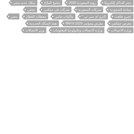
حجز التذاكر إلكترونيًا
رؤية السعودية 2030
سامح الملاح
سكك حديد مصر
سياحة السعودية
شركات السعودية
شركات في جيتكس
ضامن
عمرو طلعت
كايرو أي سي تي "
ماكينات ضامن
محطات القطار
مصر
معرض جيتكس
معرض ومؤتمر PAFIX 2025
هيئة السكك الحديدية
وزارة الاتصالات
وزارة الاتصالات وتكنولوجيا المعلومات
وزير الاتصالات