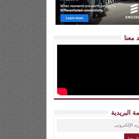
 معنا
مة البريدية