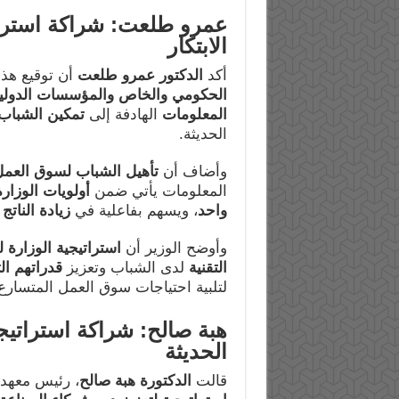
عمرو طلعت: شراكة استرات
الابتكار
أكد
الدكتور عمرو طلعت
أن توقيع هذ
الحكومي والخاص والمؤسسات الدولي
المعلومات
الهادفة إلى
تمكين الشباب 
الحديثة.
وأضاف أن
تأهيل الشباب لسوق العمل
المعلومات يأتي ضمن
أولويات الوزارة
واحد
، ويسهم بفاعلية في
زيادة النات
وأوضح الوزير أن
استراتيجية الوزارة ل
التقنية
لدى الشباب وتعزيز
قدراتهم الت
لتلبية احتياجات سوق العمل المتسارع 
هبة صالح: شراكة استراتيجي
الحديثة
قالت
الدكتورة هبة صالح
، رئيس معهد 