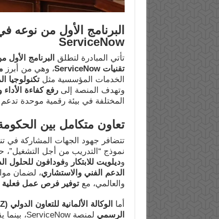
البرنامج الأول من نوعه ف
ServiceNow
تأتي المبادرة لتطلق
البرنامج الأول 
تقنيات
ServiceNow
، وهي من أبرز
م
الخدمات المؤسسية مثل
تكنولوجيا ال
وتهدف المنصة إلى
رفع كفاءة الأداء 
المختلفة في بيئة رقمية موحدة تدعم
تعاون متكامل بين الحكومة
تتضافر جهود الجهات المشاركة في تنف
نموذج “التدريب من أجل التشغيل”، ح
و
ديلويت للابتكار
و
فودافون للحلول الذ
الدعم الفني والاستشاري
، لضمان موا
والعالمي، مع
توفير فرص عمل فعلية ل
أما
الوكالة الألمانية للتعاون الدولي
(GIZ)
الرسمي
لمنصة ServiceNow، بينما يقوم