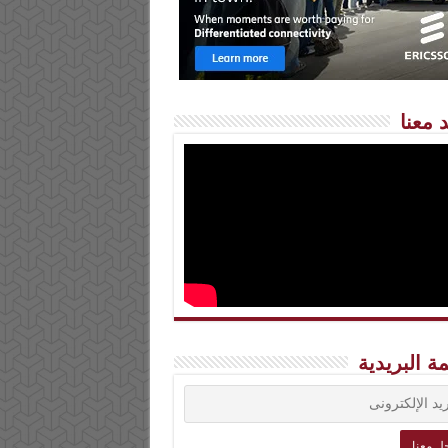
 معنا
مة البريدية