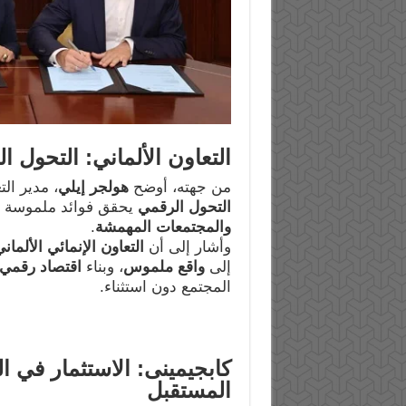
التعاون الألماني: التحول 
من جهته، أوضح
هولجر إيلي
، مدير الت
التحول الرقمي
يحقق فوائد ملموسة ل
والمجتمعات المهمشة
.
وأشار إلى أن
التعاون الإنمائي الألمان
إلى
واقع ملموس
، وبناء
اقتصاد رقمي 
المجتمع دون استثناء.
كابجيمينى: الاستثمار في ا
المستقبل