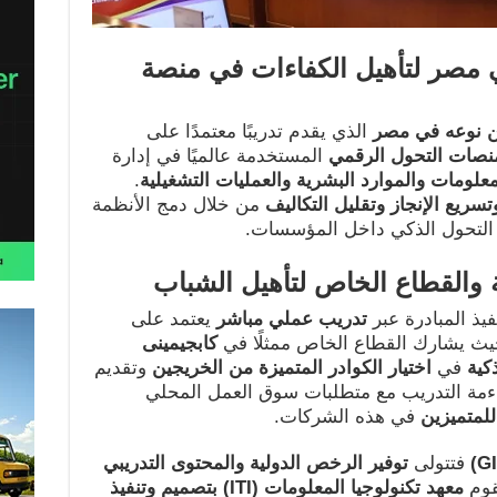
ي مصر لتأهيل الكفاءات في منصة
من نوعه في مصر
الذي يقدم تدريبًا معتمدًا على
نصات التحول الرقمي
المستخدمة عالميًا في إدارة
معلومات والموارد البشرية والعمليات التشغيلية
.
وتسريع الإنجاز وتقليل التكاليف
من خلال دمج الأنظمة
 التحول الذكي داخل المؤسسات.
 والقطاع الخاص لتأهيل الشباب
يذ المبادرة عبر
تدريب عملي مباشر
يعتمد على
يث يشارك القطاع الخاص ممثلًا في
كابجيمينى
كية
في
اختيار الكوادر المتميزة من الخريجين
وتقديم
ءمة التدريب مع متطلبات سوق العمل المحلي
لمتميزين
في هذه الشركات.
فتتولى
توفير الرخص الدولية والمحتوى التدريبي
معهد تكنولوجيا المعلومات
(ITI)
بتصميم وتنفيذ