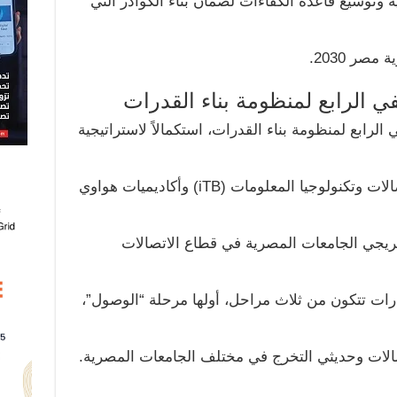
ية وتوسيع قاعدة الكفاءات لضمان بناء الكوادر التي
صر 2030.
اد مُلتقى HiRE التوظيفي الرابع لمنظومة بناء القدرات، استكمالاً لاستراتيجية
الذي يقدمه برنامج بنك القدرات للاتصالات وتكنولوجيا المعلومات (iTB) وأكاديميات هواوي
ريجي الجامعات المصرية في قطاع الاتصالات
درات تتكون من ثلاث مراحل، أولها مرحلة “الوصول”،
صالات وحديثي التخرج في مختلف الجامعات المصرية.