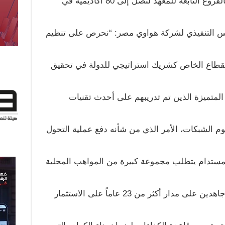
العالمية، وزاد عدد أكاديميات هواوي بالفروع التابعة للمعهد لتصل إلى 80 أكاديمية في
رئيس التنفيذي لشركة هواوي مصر: “نحرص على تنظيم
 يؤكد دور القطاع الخاص كشريك استراتيجي للدولة في تحقيق
متميزة الذين تم تدريبهم على أحدث تقنيات
م الشبكات، الأمر الذي من شأنه دفع عملية التحول
المستدام يتطلب مجموعة كبيرة من المواهب المحلية
أحدث التكنولوجيات، وبالتالي، نسعى جاهدين على مدار أكثر من 23 عاماً على الاستثمار