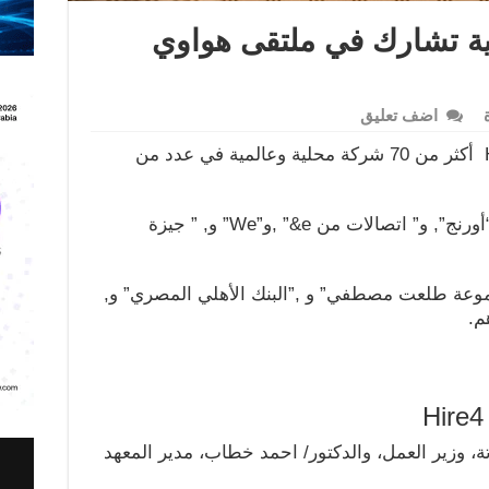
مية تشارك في ملتقى هواوي
اضف تعليق
يشارك في ملتقى هواوي الرابع Hire4 أكثر من 70 شركة محلية وعالمية في عدد من
وتكنولوجيا المعلومات، والبنوك منها، “أورنج”, و” اتصالات من e&” ,و”We” و, ” جيزة
مجموعة طلعت مصطفي” و ,”البنك الأهلي المصري” و,
م.
، وزير العمل، والدكتور/ احمد خطاب، مدير المعهد