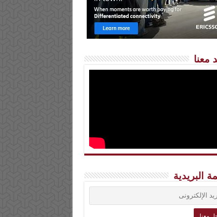
 معنا
مة البريدية