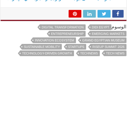
الوسوم
DIGITAL TRANSFORMATION
DIDI EGYPT
ENTREPRENEURSHIP
EMERGING MARKETS
INNOVATION ECOSYSTEM
GRAND EGYPTIAN MUSEUM
SUSTAINABLE MOBILITY
STARTUPS
RISEUP SUMMIT 2026
TECHNOLOGY-DRIVEN GROWTH
TECHNEWS
TECH NEWS