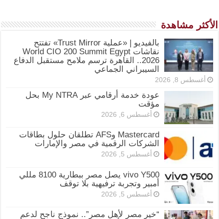
الأكثر مشاهدة
بالفيديو | «عملية Trust Mirror» تفتتح
نقاشات World CIO 200 Summit Egypt
2026.. القاهرة ترسم ملامح مستقبل الدفاع
السيبراني الجماعي
أغسطس 8, 2026
عودة خدمة أرقامي عبر My NTRA بحل
مؤقت
أغسطس 6, 2026
Mastercard وAFS تطلقان حلول بطاقات
الشركات الرقمية في مصر والإمارات
أغسطس 5, 2026
vivo Y500 يصل مصر ببطارية 8100 مللي
أمبير وتجربة ترفيهية بلا توقف
أغسطس 5, 2026
“خير مصر لأهل مصر”.. نموذج ناجح لدعم