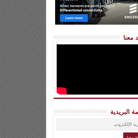
 معنا
مة البريدية