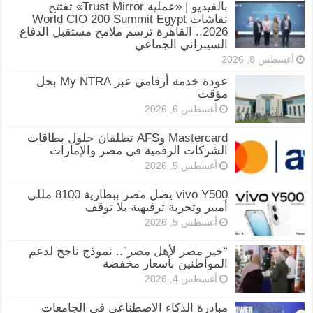
بالفيديو | «عملية Trust Mirror» تفتتح
نقاشات World CIO 200 Summit Egypt
2026.. القاهرة ترسم ملامح مستقبل الدفاع
السيبراني الجماعي
أغسطس 8, 2026
عودة خدمة أرقامي عبر My NTRA بحل
مؤقت
أغسطس 6, 2026
Mastercard وAFS تطلقان حلول بطاقات
الشركات الرقمية في مصر والإمارات
أغسطس 5, 2026
vivo Y500 يصل مصر ببطارية 8100 مللي
أمبير وتجربة ترفيهية بلا توقف
أغسطس 5, 2026
“خير مصر لأهل مصر”.. نموذج ناجح لدعم
المواطنين بأسعار مخفضة
أغسطس 4, 2026
مبادرة الذكاء الاصطناعي في الجامعات