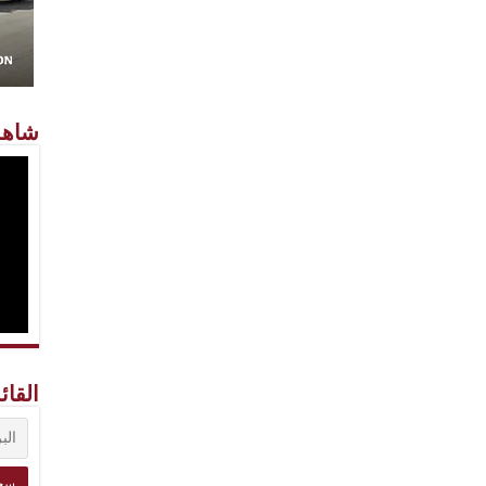
شاهد
القائ