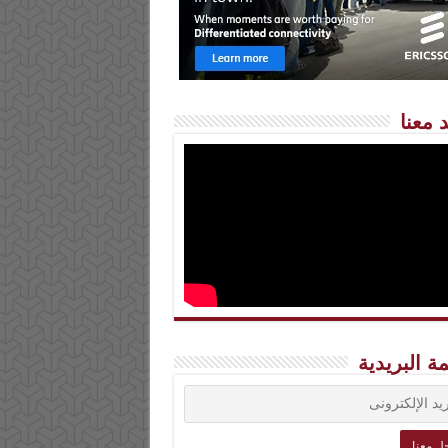
 معنا
مة البريدية