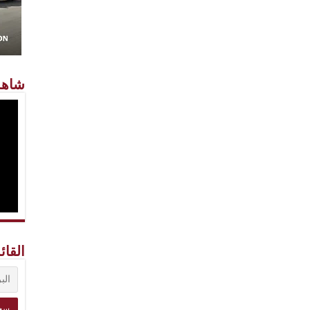
شاهد
القائ