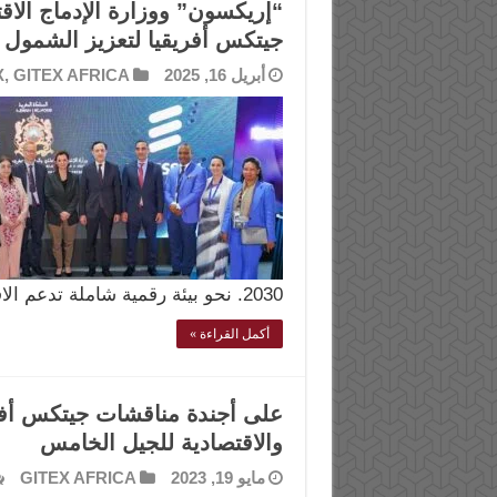
“إريكسون” ووزارة الإدماج الاق
جيتكس أفريقيا لتعزيز الشمول 
أبريل 16, 2025
GITEX AFRICA
,
X
2030. نحو بيئة رقمية شاملة تدعم الاقتصاد الرقمي يسعى هذا …
أكمل القراءة »
على أجندة مناقشات جيتكس أفري
والاقتصادية للجيل الخامس
مايو 19, 2023
GITEX AFRICA