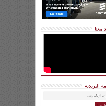
 معنا
مة البريدية