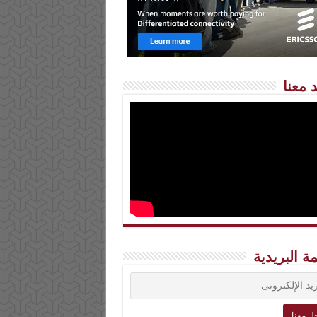
 معنا
مة البريدية