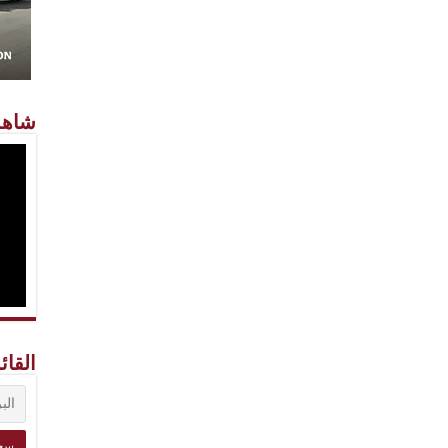
شاهد
القائ