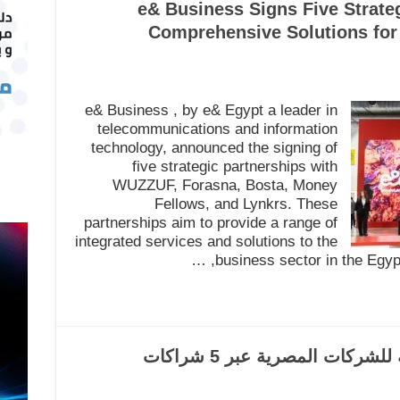
e& Business Signs Five Strateg
Comprehensive Solutions for 
e& Business , by e& Egypt a leader in
telecommunications and information
technology, announced the signing of
five strategic partnerships with
WUZZUF, Forasna, Bosta, Money
Fellows, and Lynkrs. These
partnerships aim to provide a range of
integrated services and solutions to the
business sector in the Egypt
إي آند بيزنس تُحدث نقلة نوعية للشركات المصرية عبر 5 شراكات